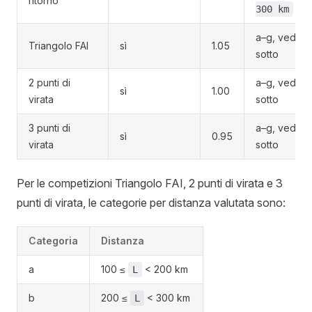
ritorno
300 km
a–g, vedi
Triangolo FAI
sì
1.05
sotto
2 punti di
a–g, vedi
sì
1.00
virata
sotto
3 punti di
a–g, vedi
sì
0.95
virata
sotto
Per le competizioni Triangolo FAI, 2 punti di virata e 3
punti di virata, le categorie per distanza valutata sono:
Categoria
Distanza
a
100 ≤
< 200 km
L
b
200 ≤
< 300 km
L