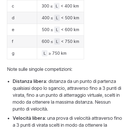
c
300 ≤
< 400 km
L
d
400 ≤
< 500 km
L
e
500 ≤
< 600 km
L
f
600 ≤
< 750 km
L
g
≥ 750 km
L
Note sulle singole competizioni:
Distanza libera
: distanza da un punto di partenza
qualsiasi dopo lo sgancio, attraverso fino a 3 punti di
virata, fino a un punto di atterraggio virtuale, scelti in
modo da ottenere la massima distanza. Nessun
punto di velocità.
Velocità libera
: una prova di velocità attraverso fino
a 3 punti di virata scelti in modo da ottenere la