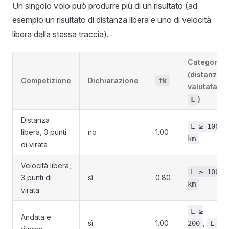
Un singolo volo può produrre più di un risultato (ad
esempio un risultato di distanza libera e uno di velocità
libera dalla stessa traccia).
Categorie
(distanza
Competizione
Dichiarazione
fk
valutata
)
L
Distanza
L ≥ 100
libera, 3 punti
no
1.00
km
di virata
Velocità libera,
L ≥ 100
3 punti di
sì
0.80
km
virata
L ≥
Andata e
sì
1.00
,
200
L ≥