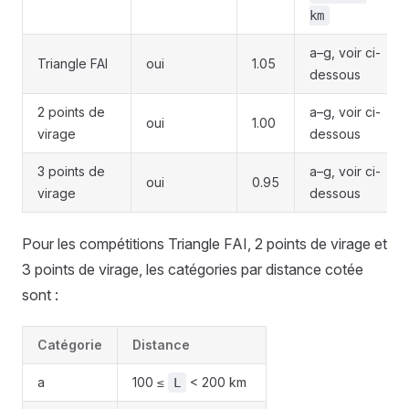
km
a–g, voir ci-
Triangle FAI
oui
1.05
dessous
2 points de
a–g, voir ci-
oui
1.00
virage
dessous
3 points de
a–g, voir ci-
oui
0.95
virage
dessous
Pour les compétitions Triangle FAI, 2 points de virage et
3 points de virage, les catégories par distance cotée
sont :
Catégorie
Distance
a
100 ≤
< 200 km
L