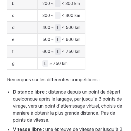
b
200 ≤
< 300 km
L
c
300 ≤
< 400 km
L
d
400 ≤
< 500 km
L
e
500 ≤
< 600 km
L
f
600 ≤
< 750 km
L
g
≥ 750 km
L
Remarques sur les différentes compétitions :
Distance libre
: distance depuis un point de départ
quelconque après le largage, par jusqu'à 3 points de
virage, vers un point d'atterrissage virtuel, choisis de
manière à obtenir la plus grande distance. Pas de
points de vitesse.
Vitesse libre
: une épreuve de vitesse par jusqu'à 3