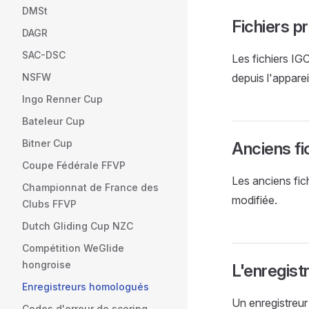
DMSt
Fichiers 
DAGR
SAC-DSC
Les fichiers IG
NSFW
depuis l'appareil
Ingo Renner Cup
Bateleur Cup
Bitner Cup
Anciens fi
Coupe Fédérale FFVP
Les anciens fic
Championnat de France des
modifiée.
Clubs FFVP
Dutch Gliding Cup NZC
Compétition WeGlide
hongroise
L'enregist
Enregistreurs homologués
Un enregistreur
Codes d'erreur de scoring