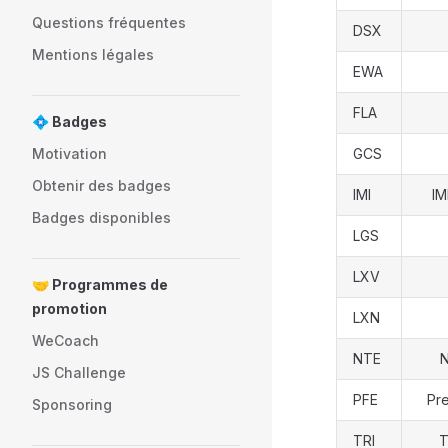
Questions fréquentes
DSX
Mentions légales
EWA
FLA
💠 Badges
Motivation
GCS
Obtenir des badges
IMI
IM
Badges disponibles
LGS
LXV
🤝 Programmes de
promotion
LXN
WeCoach
NTE
N
JS Challenge
PFE
Pre
Sponsoring
TRI
T