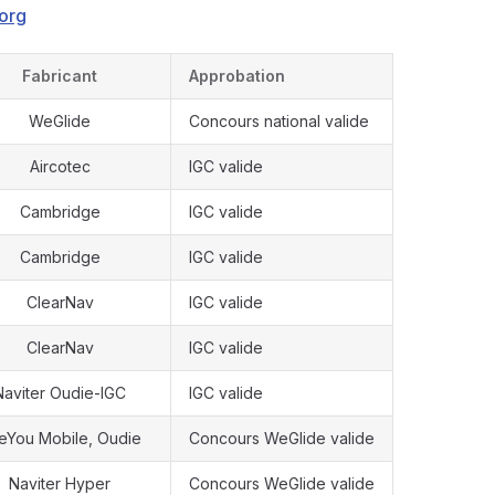
org
Fabricant
Approbation
WeGlide
Concours national valide
Aircotec
IGC valide
Cambridge
IGC valide
Cambridge
IGC valide
ClearNav
IGC valide
ClearNav
IGC valide
Naviter Oudie-IGC
IGC valide
eYou Mobile, Oudie
Concours WeGlide valide
Naviter Hyper
Concours WeGlide valide