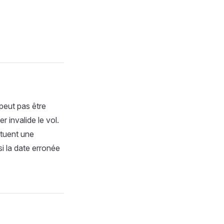
peut pas être
er invalide le vol.
ituent une
si la date erronée