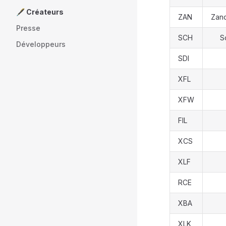
🖋️ Créateurs
ZAN
Zand
Presse
SCH
S
Développeurs
SDI
XFL
XFW
FIL
XCS
XLF
RCE
XBA
XLK