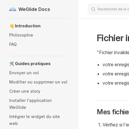
WeGlide Docs
Rechercher de la 
Skip to content
Sidebar Navigation
👋 Introduction
Fichier 
Philosophie
FAQ
"Fichier invalid
🛠️ Guides pratiques
votre enregi
Envoyer un vol
votre enregi
Modifier ou supprimer un vol
votre enregi
Créer une story
Installer l'application
WeGlide
Mes fichie
Intégrer le widget du site
web
Vérifiez si l