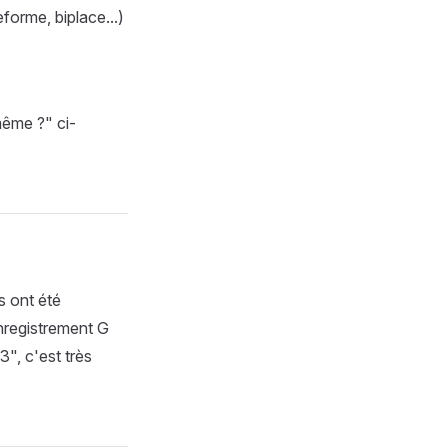
forme, biplace...)
même ?" ci-
s ont été
enregistrement G
", c'est très