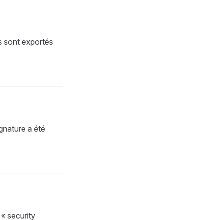
s sont exportés
gnature a été
 « security