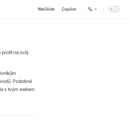
Main Navigation
WeGlide
Copilot
 profil na svůj
ěvníkům
 důvodů. Podobně
ila s tvým webem