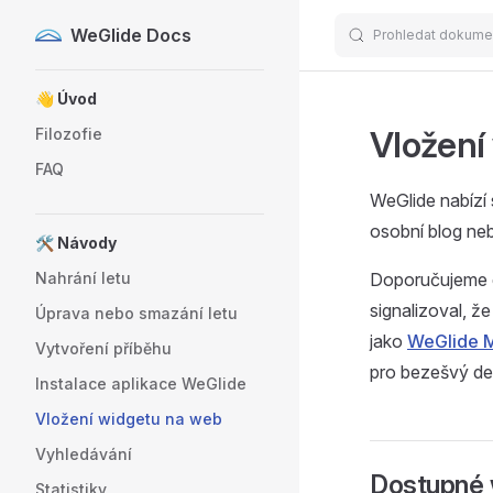
WeGlide Docs
Prohledat dokume
Skip to content
Sidebar Navigation
👋 Úvod
Vložení
Filozofie
FAQ
WeGlide nabízí s
osobní blog ne
🛠️ Návody
Nahrání letu
Doporučujeme d
signalizoval, ž
Úprava nebo smazání letu
jako
WeGlide 
Vytvoření příběhu
pro bezešvý des
Instalace aplikace WeGlide
Vložení widgetu na web
Vyhledávání
Dostupné 
Statistiky