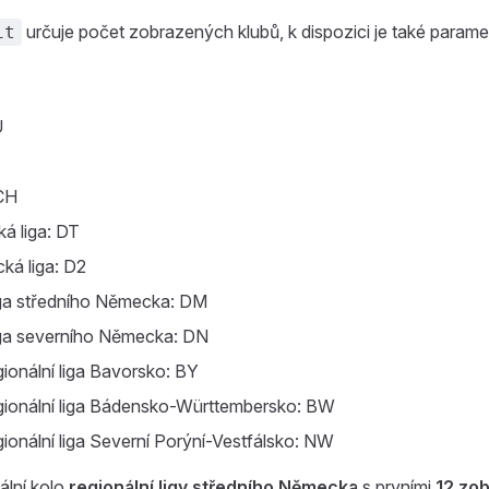
určuje počet zobrazených klubů, k dispozici je také parame
it
U
CH
á liga: DT
ká liga: D2
iga středního Německa: DM
iga severního Německa: DN
onální liga Bavorsko: BY
ionální liga Bádensko-Württembersko: BW
onální liga Severní Porýní-Vestfálsko: NW
ální kolo
regionální ligy středního Německa
s prvními
12 zo