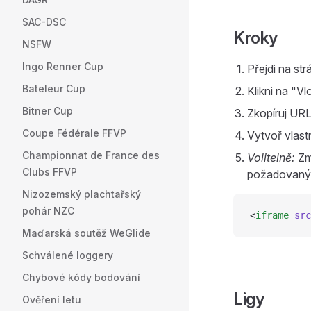
SAC-DSC
Kroky
NSFW
Ingo Renner Cup
Přejdi na str
Bateleur Cup
Klikni na "Vl
Bitner Cup
Zkopíruj UR
Coupe Fédérale FFVP
Vytvoř vlast
Championnat de France des
Volitelně:
Zm
Clubs FFVP
požadovaný
Nizozemský plachtařský
pohár NZC
<
iframe
 src
Maďarská soutěž WeGlide
Schválené loggery
Chybové kódy bodování
Ligy
Ověření letu