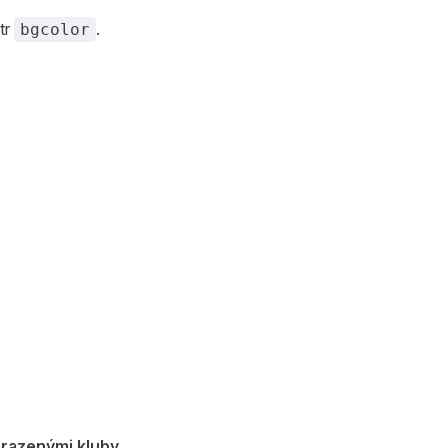
tr
.
bgcolor
brazenými kluby