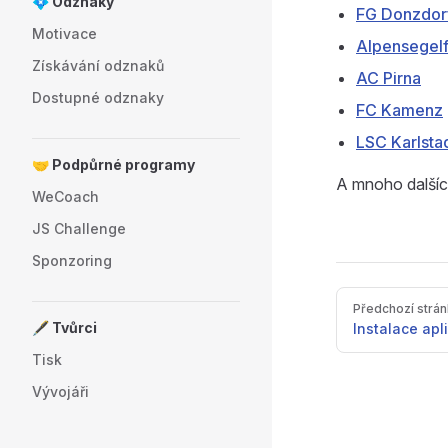
💠 Odznaky
FG Donzdor
Motivace
Alpensegel
Získávání odznaků
AC Pirna
Dostupné odznaky
FC Kamenz
LSC Karlsta
🤝 Podpůrné programy
A mnoho dalšíc
WeCoach
JS Challenge
Sponzoring
Pager
Předchozí strá
🖋️ Tvůrci
Instalace ap
Tisk
Vývojáři