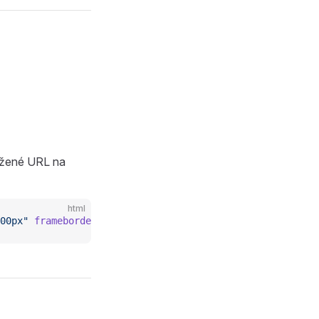
ožené URL na
html
00px"
 frameborder
=
"0"
></
iframe
>