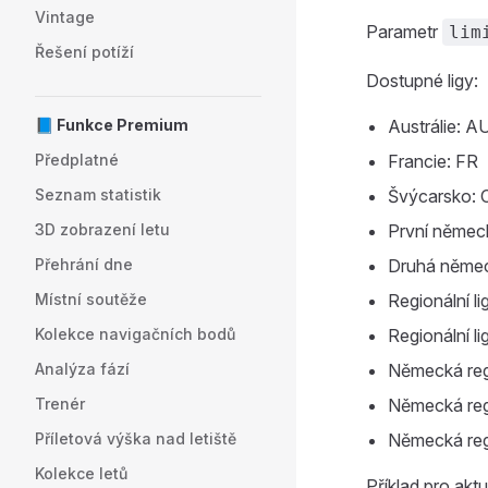
Vintage
Parametr
lim
Řešení potíží
Dostupné ligy:
📘 Funkce Premium
Austrálie: A
Předplatné
Francie: FR
Seznam statistik
Švýcarsko: 
3D zobrazení letu
První německ
Přehrání dne
Druhá němec
Místní soutěže
Regionální l
Kolekce navigačních bodů
Regionální l
Analýza fází
Německá regi
Trenér
Německá reg
Příletová výška nad letiště
Německá regi
Kolekce letů
Příklad pro aktu