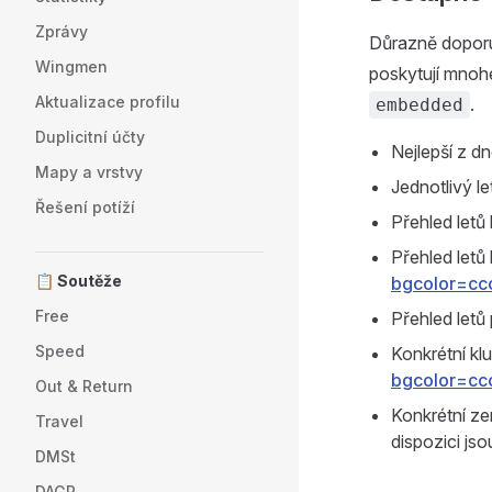
Zprávy
Důrazně doporuč
Wingmen
poskytují mnoh
Aktualizace profilu
.
embedded
Duplicitní účty
Nejlepší z d
Mapy a vrstvy
Jednotlivý le
Řešení potíží
Přehled letů
Přehled letů 
📋 Soutěže
bgcolor=cc
Free
Přehled letů 
Speed
Konkrétní kl
bgcolor=cc
Out & Return
Konkrétní ze
Travel
dispozici j
DMSt
DAGR