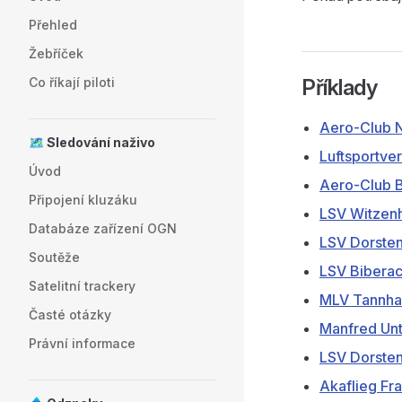
Přehled
Žebříček
Co říkají piloti
Příklady
Aero-Club N
🗺️ Sledování naživo
Luftsportver
Úvod
Aero-Club B
Připojení kluzáku
LSV Witzenh
Databáze zařízení OGN
LSV Dorste
Soutěže
LSV Biberac
Satelitní trackery
MLV Tannha
Časté otázky
Manfred Un
Právní informace
LSV Dorste
Akaflieg Fra