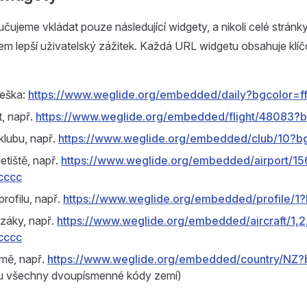
ujeme vkládat pouze následující widgety, a nikoli celé stránk
em lepší uživatelský zážitek. Každá URL widgetu obsahuje klí
neška:
https://www.weglide.org/embedded/daily?bgcolor=fff
t, např.
https://www.weglide.org/embedded/flight/48083?
 klubu, např.
https://www.weglide.org/embedded/club/10?b
letiště, např.
https://www.weglide.org/embedded/airport/1
cccc
profilu, např.
https://www.weglide.org/embedded/profile/1
uzáky, např.
https://www.weglide.org/embedded/aircraft/1,2
cccc
mě, např.
https://www.weglide.org/embedded/country/NZ?bg
sou všechny dvoupísmenné kódy zemí)