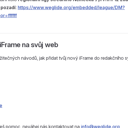
 pozadí
:
https://www.weglide.org/embedded/league/DM?
r=ffffff
 iFrame na svůj web
užitečných návodů, jak přidat tvůj nový iFrame do redakčního
e
eš pomoc, neváhej nás kontaktovat na
info@weglide.org