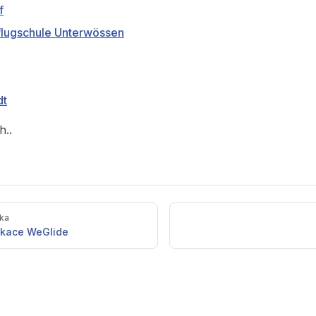
f
flugschule Unterwössen
dt
h..
nka
likace WeGlide