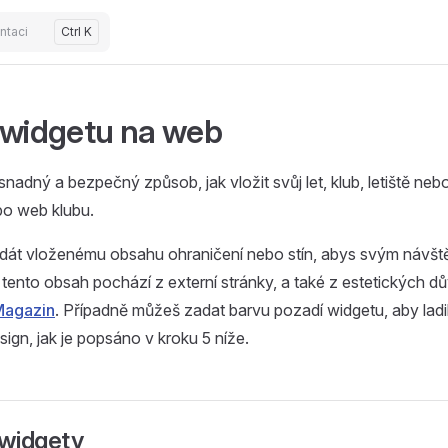
ntaci
Ctrl K
 widgetu na web
nadný a bezpečný způsob, jak vložit svůj let, klub, letiště nebo
bo web klubu.
át vloženému obsahu ohraničení nebo stín, abys svým návšt
e tento obsah pochází z externí stránky, a také z estetických
Magazin
. Případně můžeš zadat barvu pozadí widgetu, aby lad
ign, jak je popsáno v kroku 5 níže.
widgety