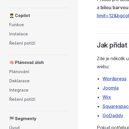
a
bílou barvou
limit=12&bgcolo
👨‍✈️ Copilot
Funkce
Instalace
Řešení potíží
Jak přidat
Zde je několik 
🧠 Plánovač úloh
webu:
Plánování
Wordpress
Deklarace
Joomla
Integrace
Wix
Řešení potíží
Squarespac
GoDaddy
🏁 Segmenty
Pokud potřebuj
Úvod