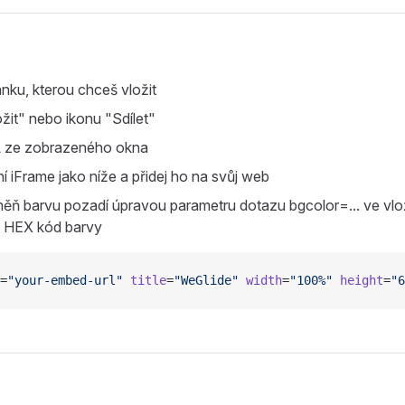
ánku, kterou chceš vložit
ožit" nebo ikonu "Sdílet"
L ze zobrazeného okna
ní iFrame jako níže a přidej ho na svůj web
ěň barvu pozadí úpravou parametru dotazu bgcolor=... ve vl
 HEX kód barvy
=
"your-embed-url"
 title
=
"WeGlide"
 width
=
"100%"
 height
=
"6