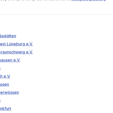
astätten
ein Lüneburg e.V.
raunschweig e.V.
ausen e.V.
n
h e.V.
usen
terwössen
n
nkfurt