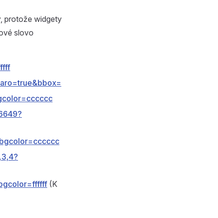
y, protože widgety
čové slovo
fff
baro=true&bbox=
gcolor=cccccc
56649?
?bgcolor=cccccc
,3,4?
color=ffffff
(K