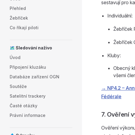
sestavují pro 
Přehled
Individuální:
Žebříček
Co říkají piloti
Žebříček F
Žebříček 
🗺️ Sledování naživo
Kluby:
Úvod
Připojení kluzáku
Obecný kl
všemi člen
Databáze zařízení OGN
Soutěže
→ NP4.2 – Anne
Satelitní trackery
Fédérale
Časté otázky
7. Ověření 
Právní informace
Ověření výkonu 