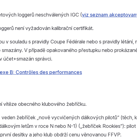
etových loggerů neschválených IGC (
viz seznam akceptovan
oggerů není vyžadován kalibrační certifikát.
sou v souladu s pravidly Coupe Fédérale nebo s pravidly létání,
e smazány. V případě opakovaného přestupku nebo prokázan
ův účet+smazán správci.
exe B: Contrôles des performances
 vítěze obecného klubového žebříčku.
veden žebříček „nově vycvičených dálkových pilotů“ (těch, kte
dálkovým letům v roce N nebo N-1) („žebříček Rookies“): pilo
první desítky a jeho klub obdrží cenu věnovanou FFVP.