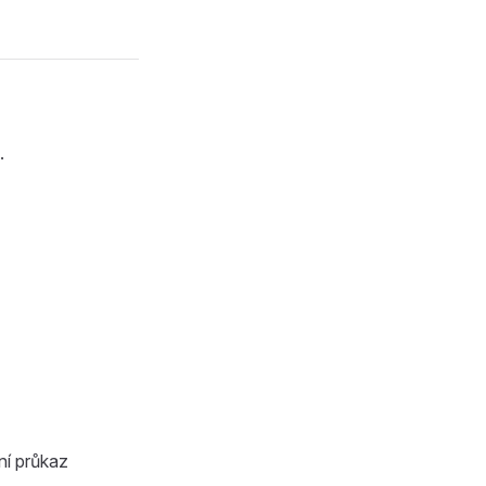
.
tní průkaz