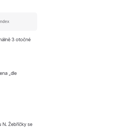
ndex
imálně 3 otočné
ena „dle
u N. Žebříčky se