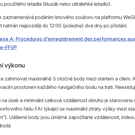
u použitého letadla (kluzák nebo ultralehké letadlo).
 zaznamenává podáním letového souboru na platformu WeGli
 nahrán nejpozději do 12:00 (poledne) dva dny po přistání.
exe A: Procédures d'enregistrement des performances au
le-FFVP
ní výkonu
že zahrnovat maximálně 3 otočné body mezi startem a cílem. 
ovacím prostorem každého navigačního bodu na trati. Neexistu
ti na úsek a minimální celková vzdálenost okruhu je stanovena 
Sportovního řádu FAI týkající se maximální ztráty výšky mezi sta
 m“). Udělené body jsou úměrné započítané vzdálenosti, index
dnotě