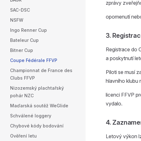
zprávy zveřejň
SAC-DSC
opomenutí nebo
NSFW
Ingo Renner Cup
3. Registra
Bateleur Cup
Registrace do C
Bitner Cup
a poskytnutí le
Coupe Fédérale FFVP
Championnat de France des
Piloti se musí 
Clubs FFVP
hlavního klubu
Nizozemský plachtařský
licenci FFVP pro
pohár NZC
vydalo.
Maďarská soutěž WeGlide
Schválené loggery
4. Zazname
Chybové kódy bodování
Ověření letu
Letový výkon lze