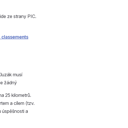
de ze strany PIC.
x classements
Kluzák musí
je žádný
na 25 kilometrů.
rtem a cílem (tzv.
u úspěšnosti a