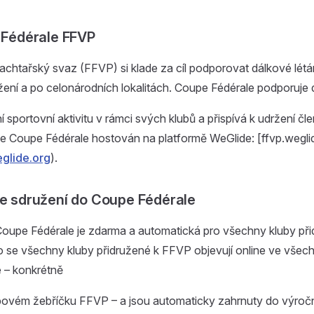
e Fédérale FFVP
chtařský svaz (FFVP) si klade za cíl podporovat dálkové létá
ení a po celonárodních lokalitách. Coupe Fédérale podporuje d
 sportovní aktivitu v rámci svých klubů a přispívá k udržení čl
e Coupe Fédérale hostován na platformě WeGlide: [ffvp.wegli
eglide.org
).
ce sdružení do Coupe Fédérale
Coupe Fédérale je zdarma a automatická pro všechny kluby př
 se všechny kluby přidružené k FFVP objevují online ve všech
 – konkrétně
ovém žebříčku FFVP – a jsou automaticky zahrnuty do výročn