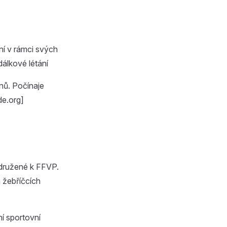
ní v rámci svých
álkové létání
enů. Počínaje
de.org]
idružené k FFVP.
 žebříčcích
í sportovní