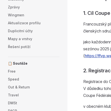
Zprávy
1. Cíl Coup
Wingmen
Aktualizace profilu
Francouzský pla
členských sdruž
Duplicitní účty
Mapy a vrstvy
jako každodenní
Řešení potíží
sezónou 2025 j
(
https://ffvp.w
📋 Soutěže
2. Registra
Free
Speed
Registrace do 
Out & Return
V důsledku toho
Travel
Coupe Fédérale
DMSt
v obecném klub
DAGR