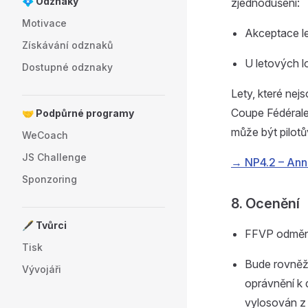
💠 Odznaky
zjednodušení:
Motivace
Akceptace l
Získávání odznaků
U letových l
Dostupné odznaky
Lety, které nej
Coupe Fédéral
🤝 Podpůrné programy
může být pilot
WeCoach
JS Challenge
→ NP4.2 – Ann
Sponzoring
8. Ocenění
🖋️ Tvůrci
FFVP odmění
Tisk
Bude rovněž 
Vývojáři
oprávnění k 
vylosován z 