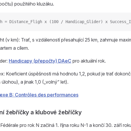
počtu) použitého kluzáku.
h = Distance_Fligh x (100 / Handicap_Glider) x Success_I
ght (v km): Trať, s vzdáleností přesahující 25 km, zahrnuje max
artem a cílem.
der:
Handicapy (přepočty) DAeC
pro aktuální rok.
: Koeficient úspěšnosti má hodnotu 1,2, pokud je trať dokonč
 úlohou), a jinak 1,0 („volný“ let).
exe B: Contrôles des performances
lní žebříčky a klubové žebříčky
dérale pro rok N začíná 1. října roku N-1 a končí 30. září rok