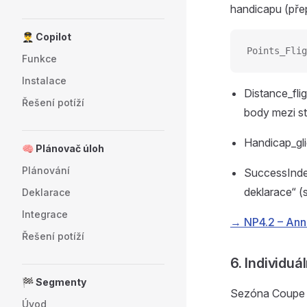
handicapu (pře
👨‍✈️ Copilot
Points_Flig
Funkce
Instalace
Distance_fli
Řešení potíží
body mezi st
Handicap_gli
🧠 Plánovač úloh
Plánování
SuccessIndex
deklarace“ (s
Deklarace
Integrace
→ NP4.2 – Ann
Řešení potíží
6. Individuá
🏁 Segmenty
Sezóna Coupe Fé
Úvod