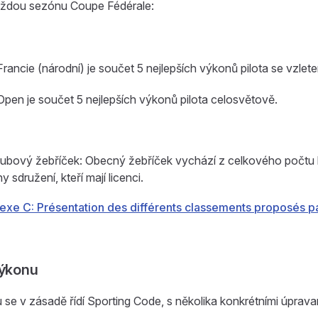
každou sezónu Coupe Fédérale:
rancie (národní) je součet 5 nejlepších výkonů pilota se vzlet
Open je součet 5 nejlepších výkonů pilota celosvětově.
ubový žebříček: Obecný žebříček vychází z celkového počtu
y sdružení, kteří mají licenci.
xe C: Présentation des différents classements proposés p
výkonu
se v zásadě řídí Sporting Code, s několika konkrétními úprava