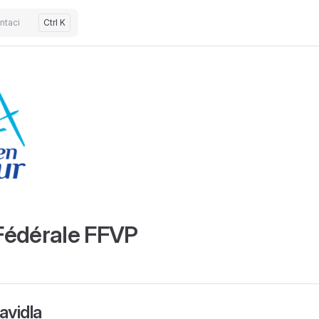
ntaci
Ctrl K
Fédérale FFVP
avidla