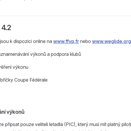
 4.2
jsou k dispozici online na
www.ffvp.fr
nebo
www.weglide.org
Zaznamenávání výkonů a podpora klubů
věření výkonu
ebříčky Coupe Fédérale
ní výkonů
 připsat pouze veliteli letadla (PIC), který musí mít platný pilo