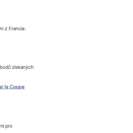
em z Francie.
 bodů získaných
ar la Coupe
mi pro