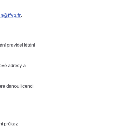
n@ffvp.fr
.
í pravidel létání
lové adresy a
eré danou licenci
tní průkaz