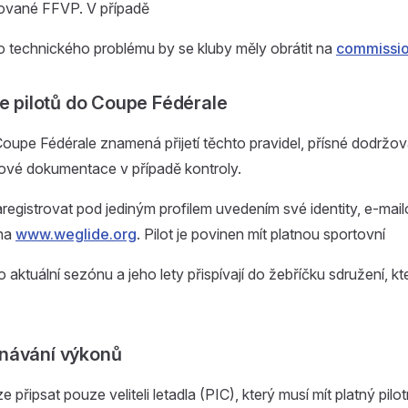
ované FFVP. V případě
 technického problému by se kluby měly obrátit na
commissio
ce pilotů do Coupe Fédérale
oupe Fédérale znamená přijetí těchto pravidel, přísné dodržován
tové dokumentace v případě kontroly.
zaregistrovat pod jediným profilem uvedením své identity, e-mai
 na
www.weglide.org
. Pilot je povinen mít platnou sportovní
 aktuální sezónu a jeho lety přispívají do žebříčku sdružení, kt
návání výkonů
 připsat pouze veliteli letadla (PIC), který musí mít platný pilo