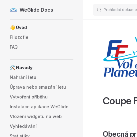
WeGlide Docs
Prohledat dokume
Skip to content
Sidebar Navigation
👋 Úvod
Filozofie
FAQ
🛠️ Návody
Nahrání letu
Úprava nebo smazání letu
Vytvoření příběhu
Coupe 
Instalace aplikace WeGlide
Vložení widgetu na web
Vyhledávání
Obecná pr
Statistiky