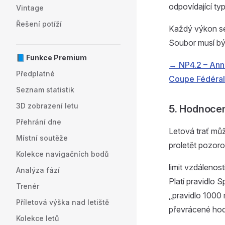
odpovídající typ
Vintage
Řešení potíží
Každý výkon se
Soubor musí být
📘 Funkce Premium
→ NP4.2 – Ann
Předplatné
Coupe Fédéra
Seznam statistik
3D zobrazení letu
5. Hodnoce
Přehrání dne
Letová trať mů
Místní soutěže
proletět pozor
Kolekce navigačních bodů
limit vzdálenos
Analýza fází
Platí pravidlo 
Trenér
„pravidlo 1000
Příletová výška nad letiště
převrácené ho
Kolekce letů