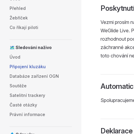
Poskytnutí
Přehled
Žebříček
Vezmi prosím n
Co říkají piloti
WeGlide Live. P
rozhodnout podn
záchranné akce 
🗺️ Sledování naživo
toto chování n
Úvod
Připojení kluzáku
Databáze zařízení OGN
Automatick
Soutěže
Satelitní trackery
Spolupracujeme
Časté otázky
Právní informace
Deklarace