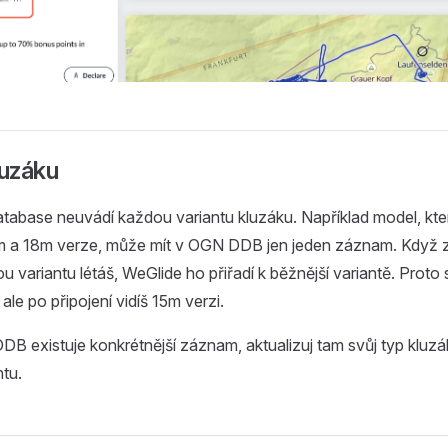
luzáku
abase neuvádí každou variantu kluzáku. Například model, kte
m a 18m verze, může mít v OGN DDB jen jeden záznam. Kdy
ou variantu létáš, WeGlide ho přiřadí k běžnější variantě. Proto
 ale po připojení vidíš 15m verzi.
 existuje konkrétnější záznam, aktualizuj tam svůj typ kluzák
tu.