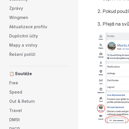
Zprávy
Pokud použív
Wingmen
Přejdi na svů
Aktualizace profilu
Duplicitní účty
Mapy a vrstvy
Řešení potíží
📋 Soutěže
Free
Speed
Out & Return
Travel
DMSt
DAGR