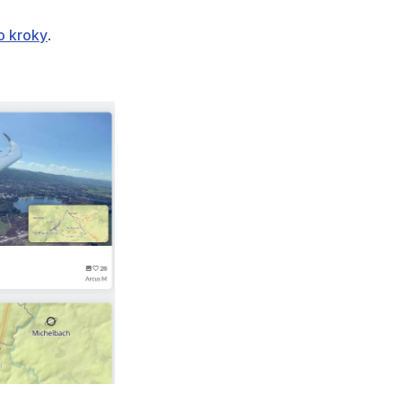
o kroky
.