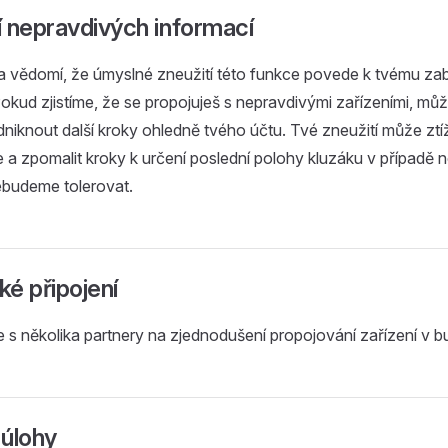
 nepravdivých informací
a vědomí, že úmyslné zneužití této funkce povede k tvému za
okud zjistíme, že se propojuješ s nepravdivými zařízeními, mů
iknout další kroky ohledně tvého účtu. Tvé zneužití může ztíži
a zpomalit kroky k určení poslední polohy kluzáku v případě 
ebudeme tolerovat.
é připojení
 s několika partnery na zjednodušení propojování zařízení v 
 úlohy