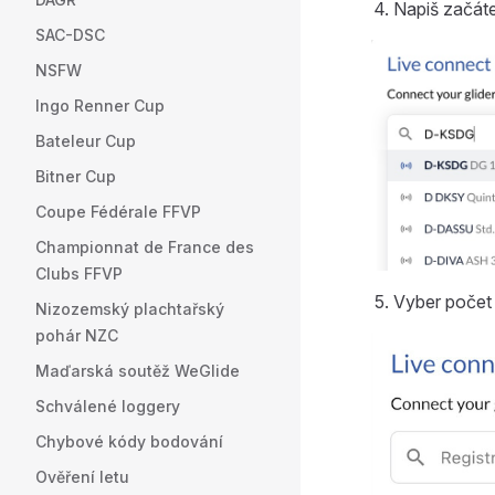
Napiš začáte
SAC-DSC
NSFW
Ingo Renner Cup
Bateleur Cup
Bitner Cup
Coupe Fédérale FFVP
Championnat de France des
Clubs FFVP
Vyber počet d
Nizozemský plachtařský
pohár NZC
Maďarská soutěž WeGlide
Schválené loggery
Chybové kódy bodování
Ověření letu