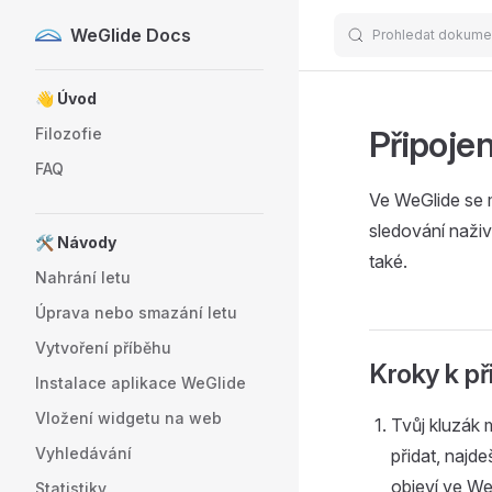
WeGlide Docs
Prohledat dokume
Skip to content
Sidebar Navigation
👋 Úvod
Připojen
Filozofie
FAQ
Ve WeGlide se m
sledování naživ
🛠️ Návody
také.
Nahrání letu
Úprava nebo smazání letu
Vytvoření příběhu
Kroky k př
Instalace aplikace WeGlide
Vložení widgetu na web
Tvůj kluzák 
Vyhledávání
přidat, najd
objeví ve We
Statistiky