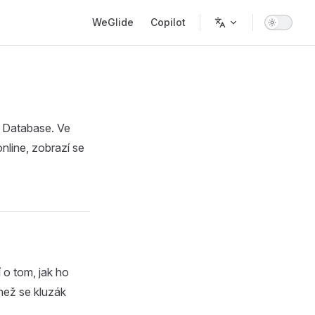
Main Navigation
WeGlide
Copilot
e Database. Ve
nline, zobrazí se
 o tom, jak ho
než se kluzák