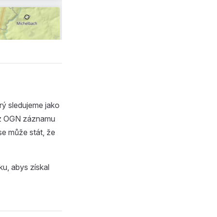
rý sledujeme jako
ž z OGN záznamu
 se může stát, že
u, abys získal