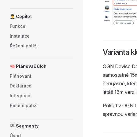
👨‍✈️ Copilot
Funkce
Instalace
Řešení potíží
Varianta k
OGN Device Dat
🧠 Plánovač úloh
samostatné 15
Plánování
není jasné, kter
Deklarace
létáš 18m verzi,
Integrace
Pokud v OGN DDB
Řešení potíží
správnou varian
🏁 Segmenty
Úvod