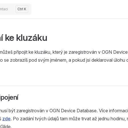
ntaci
Ctrl K
í ke kluzáku
ůžeš připojit ke kluzáku, který je zaregistrován v OGN Devic
o se zobrazíš pod svým jménem, a pokud jsi deklaroval úlohu o
ipojení
musí být zaregistrován v OGN Device Database. Více informací
eš
zde
. Po zadání tvých údajů tam může trvat až jednu hodinu, 
Glide.