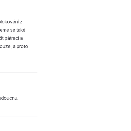
blokování z
žeme se také
t pátrací a
nouze, a proto
budoucnu.