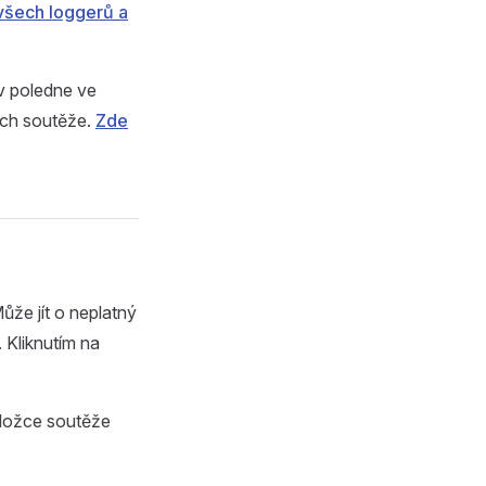
všech loggerů a
 v poledne ve
lech soutěže.
Zde
ůže jít o neplatný
 Kliknutím na
záložce soutěže