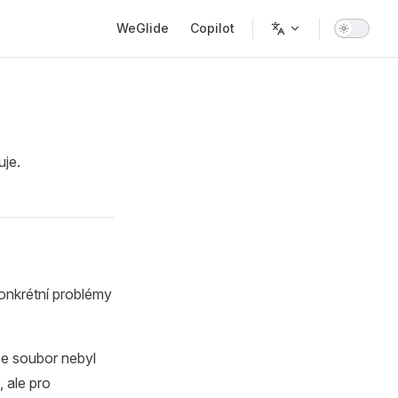
Main Navigation
WeGlide
Copilot
uje.
onkrétní problémy
že soubor nebyl
 ale pro