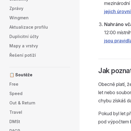
mezinárodní 
Zprávy
jejich úrovn
Wingmen
Nahráno vč
Aktualizace profilu
12:00 místní
Duplicitní účty
jsou pravid
Mapy a vrstvy
Řešení potíží
Jak pozna
📋 Soutěže
Obecně platí, ž
Free
let nebo soubor
Speed
chybu získáš d
Out & Return
Travel
Pokud byl let p
pod výpočtem b
DMSt
DAGR