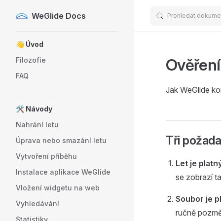
WeGlide Docs
Prohledat dokume
Skip to content
Sidebar Navigation
👋 Úvod
Ověření
Filozofie
FAQ
Jak WeGlide kont
🛠️ Návody
Nahrání letu
Tři požad
Úprava nebo smazání letu
Vytvoření příběhu
Let je platný
Instalace aplikace WeGlide
se zobrazí t
Vložení widgetu na web
Soubor je pl
Vyhledávání
ručně pozměn
Statistiky