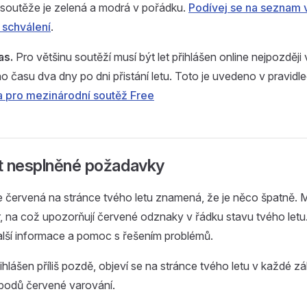
soutěže je zelená a modrá v pořádku.
Podívej se na seznam 
í schválení
.
as.
Pro většinu soutěží musí být let přihlášen online nejpozději
ho času dva dny po dni přistání letu. Toto je uvedeno v pravid
la pro mezinárodní soutěž Free
t nesplněné požadavky
e červená na stránce tvého letu znamená, že je něco špatně. M
, na což upozorňují červené odznaky v řádku stavu tvého letu.
alší informace a pomoc s řešením problémů.
řihlášen příliš pozdě, objeví se na stránce tvého letu v každé 
odů červené varování.