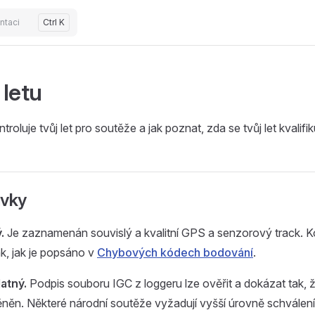
ntaci
Ctrl K
 letu
roluje tvůj let pro soutěže a jak poznat, zda se tvůj let kvalifik
avky
.
Je zaznamenán souvislý a kvalitní GPS a senzorový track. K
ak, jak je popsáno v
Chybových kódech bodování
.
atný.
Podpis souboru IGC z loggeru lze ověřit a dokázat tak, 
ěn. Některé národní soutěže vyžadují vyšší úrovně schválení,