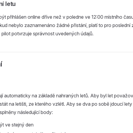
ní letu
být přihlášen online dříve než v poledne ve 12:00 místního čas
Pokud nebylo zaznamenáno žádné přistání, platí to pro posledn
u pilot potvrzuje správnost uvedených údajů.
í
jí automaticky na základě nahraných letů. Aby byl let považo
stát na letišti, ze kterého vzlétl. Aby se dva po sobě jdoucí let
 splněny následující body:
ýt ve stejný den