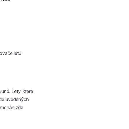
ovače letu
und. Lety, které
zde uvedených
namenán zde