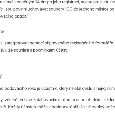
e stává konečným 14 dní po jeho registraci, pokud proti letu 
níci jsou povinni uchovávat soubory IGC do jednoho měsíce po
ovacího období.
ce
sí zaregistrovat pomocí připraveného registračního formuláře. 
šují, že souhlasí s podmínkami účasti.
í
 bodovacího roku je účastník, který nalétal cestu s nejvyšším
y, včetně těch se zatahovacím motorem nebo předním elektr
třídě. Každý účastník může k hodnocení přihlásit libovolný počet