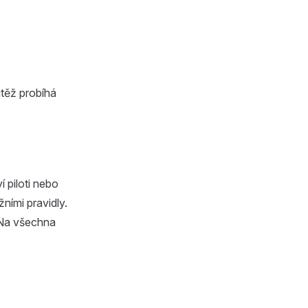
utěž probíhá
 piloti nebo
ními pravidly.
. Na všechna