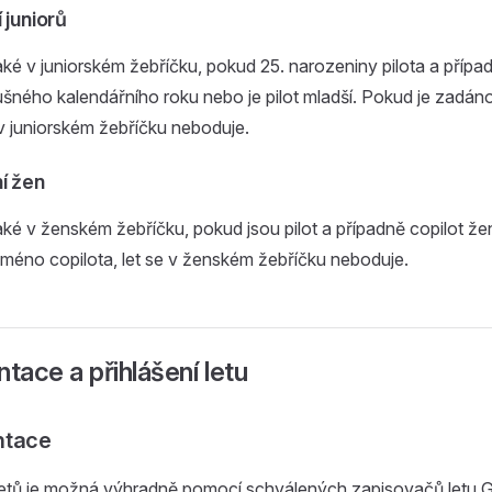
 juniorů
aké v juniorském žebříčku, pokud 25. narozeniny pilota a přípa
lušného kalendářního roku nebo je pilot mladší. Pokud je zadá
e v juniorském žebříčku neboduje.
í žen
aké v ženském žebříčku, pokud jsou pilot a případně copilot že
méno copilota, let se v ženském žebříčku neboduje.
ace a přihlášení letu
ntace
tů je možná výhradně pomocí schválených zapisovačů letu 