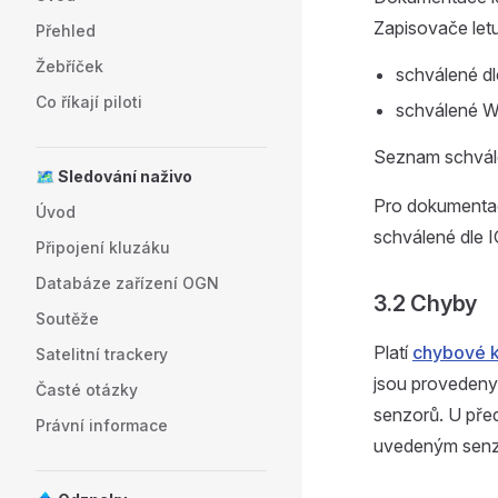
Zapisovače let
Přehled
Žebříček
schválené d
Co říkají piloti
schválené W
Seznam schvál
🗺️ Sledování naživo
Pro dokumentaci
Úvod
schválené dle 
Připojení kluzáku
Databáze zařízení OGN
3.2 Chyby
Soutěže
Platí
chybové 
Satelitní trackery
jsou provedeny
Časté otázky
senzorů. U pře
Právní informace
uvedeným sen