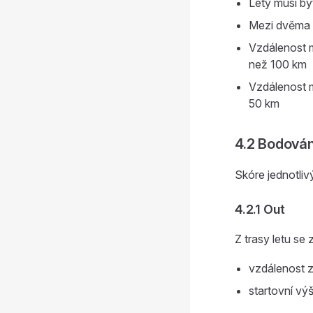
Lety musí bý
Mezi dvěma l
Vzdálenost m
než 100 km
Vzdálenost m
50 km
4.2 Bodován
Skóre jednotliv
4.2.1 Out
Z trasy letu se 
vzdálenost z
startovní vý