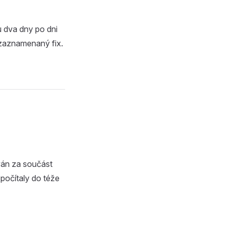
u dva dny po dni
í zaznamenaný fix.
ván za součást
y počítaly do téže