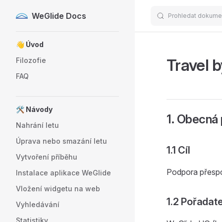
WeGlide Docs
Prohledat dokume
Skip to content
Sidebar Navigation
👋 Úvod
Travel b
Filozofie
FAQ
🛠️ Návody
1. Obecná 
Nahrání letu
Úprava nebo smazání letu
1.1 Cíl
Vytvoření příběhu
Podpora přespo
Instalace aplikace WeGlide
Vložení widgetu na web
1.2 Pořadate
Vyhledávání
Statistiky