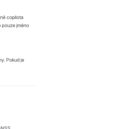
dně copilota
no pouze jméno
ny. Pokud je
GNSS.