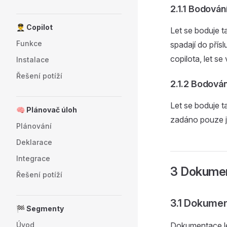
2.1.1 Bodování
👨‍✈️ Copilot
Let se boduje t
Funkce
spadají do přís
copilota, let s
Instalace
Řešení potíží
2.1.2 Bodován
Let se boduje t
🧠 Plánovač úloh
zadáno pouze j
Plánování
Deklarace
Integrace
3 Dokument
Řešení potíží
3.1 Dokume
🏁 Segmenty
Úvod
Dokumentace le