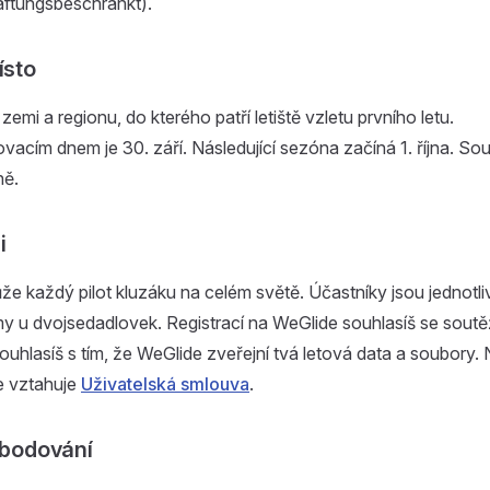
ftungsbeschränkt).
ísto
zemi a regionu, do kterého patří letiště vzletu prvního letu.
acím dnem je 30. září. Následující sezóna začíná 1. října. So
ně.
i
že každý pilot kluzáku na celém světě. Účastníky jsou jednotliví
 u dvojsedadlovek. Registrací na WeGlide souhlasíš se soutěž
ouhlasíš s tím, že WeGlide zveřejní tvá letová data a soubory
e vztahuje
Uživatelská smlouva
.
t bodování