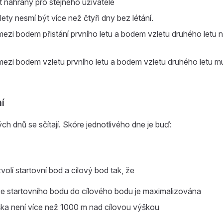
t nahrány pro stejného uživatele
ety nesmí být více než čtyři dny bez létání.
ezi bodem přistání prvního letu a bodem vzletu druhého letu n
ezi bodem vzletu prvního letu a bodem vzletu druhého letu mu
í
ých dnů se sčítají. Skóre jednotlivého dne je buď:
zvolí startovní bod a cílový bod tak, že
e startovního bodu do cílového bodu je maximalizována
ška není více než 1000 m nad cílovou výškou