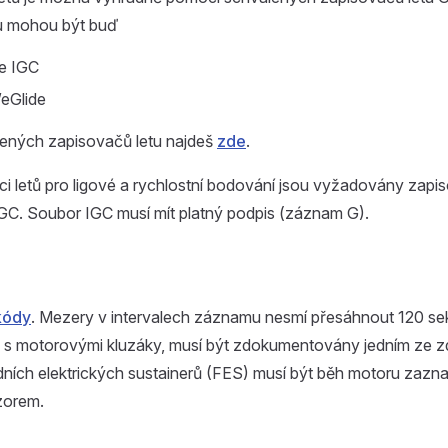
u mohou být buď
le IGC
eGlide
ených zapisovačů letu najdeš
zde
.
 letů pro ligové a rychlostní bodování jsou vyžadovány zapis
IGC. Soubor IGC musí mít platný podpis (záznam G).
kódy
. Mezery v intervalech záznamu nesmí přesáhnout 120 sek
 s motorovými kluzáky, musí být zdokumentovány jedním ze 
dních elektrických sustainerů (FES) musí být běh motoru zaz
zorem.