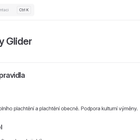
ntaci
Ctrl K
y Glider
pravidla
lního plachtění a plachtění obecně. Podpora kulturní výměny.
l