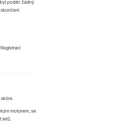
nebyl podán žádný
 skončení
Registrací
 skóre.
ickým motorem, se
 letů.