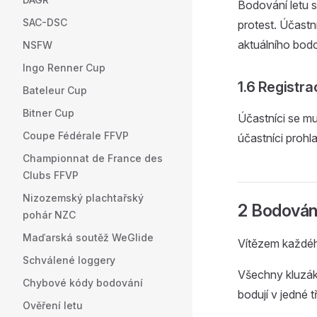
Bodování letu s
SAC-DSC
protest. Účast
aktuálního bod
NSFW
Ingo Renner Cup
1.6 Registra
Bateleur Cup
Bitner Cup
Účastníci se mu
Coupe Fédérale FFVP
účastníci prohla
Championnat de France des
Clubs FFVP
Nizozemský plachtařský
2 Bodován
pohár NZC
Maďarská soutěž WeGlide
Vítězem každého
Schválené loggery
Všechny kluzák
Chybové kódy bodování
bodují v jedné 
Ověření letu