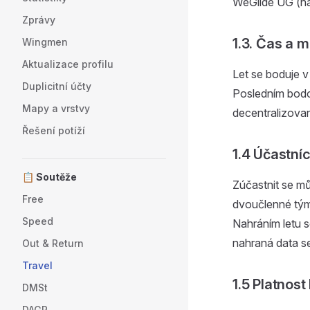
WeGlide UG (ha
Zprávy
1.3. Čas a m
Wingmen
Aktualizace profilu
Let se boduje v 
Duplicitní účty
Posledním bodov
Mapy a vrstvy
decentralizova
Řešení potíží
1.4 Účastníc
📋 Soutěže
Zúčastnit se mů
Free
dvoučlenné týmy
Speed
Nahráním letu s
nahraná data s
Out & Return
Travel
1.5 Platnos
DMSt
DAGR