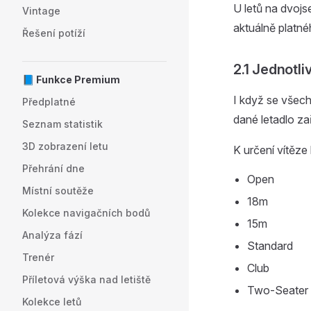
U letů na dvojs
Vintage
aktuálně platné
Řešení potíží
2.1 Jednotli
📘 Funkce Premium
I když se všechn
Předplatné
dané letadlo 
Seznam statistik
3D zobrazení letu
K určení vítěze l
Přehrání dne
Open
Místní soutěže
18m
Kolekce navigačních bodů
15m
Analýza fází
Standard
Trenér
Club
Příletová výška nad letiště
Two-Seater
Kolekce letů