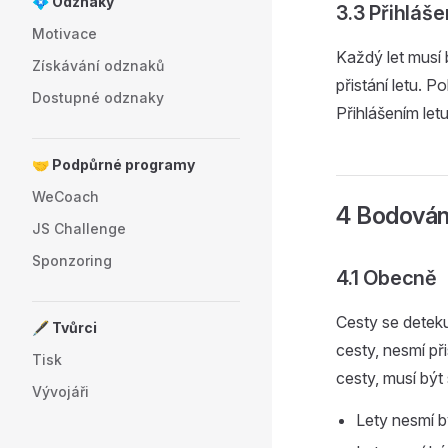
💠 Odznaky
3.3 Přihláše
Motivace
Každý let musí 
Získávání odznaků
přistání letu. 
Dostupné odznaky
Přihlášením let
🤝 Podpůrné programy
WeCoach
4 Bodován
JS Challenge
Sponzoring
4.1 Obecně
Cesty se deteku
🖋️ Tvůrci
cesty, nesmí při
Tisk
cesty, musí být
Vývojáři
Lety nesmí b