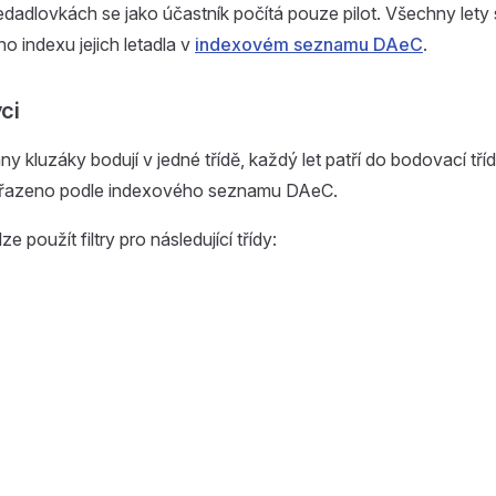
edadlovkách se jako účastník počítá pouze pilot. Všechny lety 
ho indexu jejich letadla v
indexovém seznamu DAeC
.
vci
y kluzáky bodují v jedné třídě, každý let patří do bodovací tříd
zařazeno podle indexového seznamu DAeC.
ze použít filtry pro následující třídy: