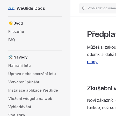
WeGlide Docs
Prohledat dokume
Skip to content
Sidebar Navigation
👋 Úvod
Předpla
Filozofie
FAQ
Můžeš si zakou
odemkl si další
🛠️ Návody
plány
.
Nahrání letu
Úprava nebo smazání letu
Vytvoření příběhu
Zkušební 
Instalace aplikace WeGlide
Vložení widgetu na web
Noví zákazníci
Vyhledávání
funkce, než se
Statistiky