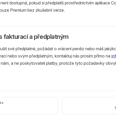
není dostupná, pokud si předplatíš prostřednictvím aplikace Co
 pouze Premium bez zkušební verze.
 fakturací a předplatným
šit své předplatné, požádat o vrácení peněz nebo máš jakýkoli
urací nebo svým předplatným, kontaktuj nás prosím přímo na
in
e nám, a ne poskytovateli platby, protože tyto požadavky obv
nka