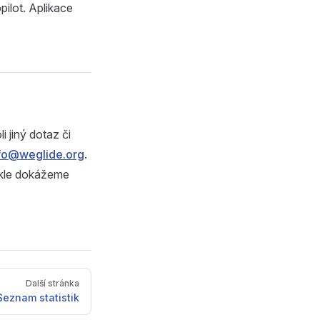
pilot. Aplikace
 jiný dotaz či
fo@weglide.org
.
ykle dokážeme
Další stránka
Seznam statistik