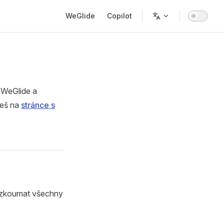
Main Navigation
WeGlide
Copilot
 WeGlide a
deš na
stránce s
rozkoumat všechny