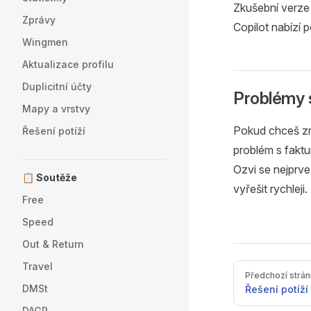
Zkušební verze 
Zprávy
Copilot nabízí
Wingmen
Aktualizace profilu
Duplicitní účty
Problémy s
Mapy a vrstvy
Pokud chceš zru
Řešení potíží
problém s fakt
Ozvi se nejprv
📋 Soutěže
vyřešit rychleji.
Free
Speed
Out & Return
Travel
Pager
Předchozí strá
DMSt
Řešení potíží
DAGR