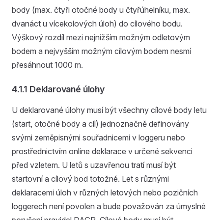
body (max. čtyři otočné body u čtyřúhelníku, max.
dvanáct u vícekolových úloh) do cílového bodu.
Výškový rozdíl mezi nejnižším možným odletovým
bodem a nejvyšším možným cílovým bodem nesmí
přesáhnout 1000 m.
4.1.1 Deklarované úlohy
U deklarované úlohy musí být všechny cílové body letu
(start, otočné body a cíl) jednoznačně definovány
svými zeměpisnými souřadnicemi v loggeru nebo
prostřednictvím online deklarace v určené sekvenci
před vzletem. U letů s uzavřenou tratí musí být
startovní a cílový bod totožné. Let s různými
deklaracemi úloh v různých letových nebo pozičních
loggerech není povolen a bude považován za úmyslné
porušení pravidel DAGR. Cílové body musí být