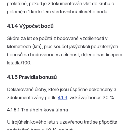
proletěné, pokud je zdokumentován vlet do kruhu o
poloměru 1 km kolem startovního/cílového bodu.
4.1.4 Výpočet bodů
Skóre za let se počítá z bodované vzdálenosti v
kilometrech (km), plus součet jakýchkoli použitelných
bonusů na bodovanou vzdálenost, děleno handicapem
letadla/100.
4.1.5 Pravidla bonusů
Deklarované úlohy, které jsou úspěšně dokončeny a
zdokumentovány podle
4.1.3
, získávají bonus 30 %.
4.1.5.1 Trojúhelníková úloha
U trojúhelníkového letu s uzavřenou tratí se připočítá
dodatečný bonus 40 %, pokud: