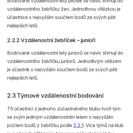
Bodované vzdálenostní lety pilotek se navíc shrnují do
vzdálenostního žebříčku žen. Jednotlivou vítězkou je
účastnice s nejvyšším součtem bodů ze svých pěti
nejlepších letů.
2.2.2 Vzdálenostní žebříček – junioři
Bodované vzdálenostní lety juniorů se navíc shrnují do
vzdálenostního žebříčku juniorů. Jednotlivým vítězem
je účastník s nejvyšším součtem bodů ze svých pěti
nejlepších letů.
2.3 Týmové vzdálenostní bodování
Tři účastníci z jednoho zúčastněného klubu tvoří tým
se svým jediným vzdálenostním letem s nejvyšším
počtem bodů z žebříčku podle
2.2.1
. Více týmů na klub