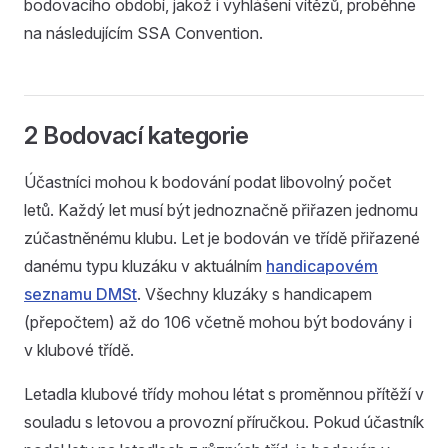
bodovacího období, jakož i vyhlášení vítězů, proběhne
na následujícím SSA Convention.
2 Bodovací kategorie
Účastníci mohou k bodování podat libovolný počet
letů. Každý let musí být jednoznačně přiřazen jednomu
zúčastněnému klubu. Let je bodován ve třídě přiřazené
danému typu kluzáku v aktuálním
handicapovém
seznamu DMSt
. Všechny kluzáky s handicapem
(přepočtem) až do 106 včetně mohou být bodovány i
v klubové třídě.
Letadla klubové třídy mohou létat s proměnnou přítěží v
souladu s letovou a provozní příručkou. Pokud účastník