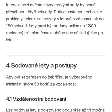
Interval mezi dvěma záznamovými body by neměl
přesáhnout čtyři sekundy. Pokud nastanou technické
problémy, tolerují se mezery v letovém záznamu až do
180 sekund. Lety musí být podány online do 12:00
(poledne) místního času druhého dne následujícího po
letu.
4 Bodované lety a postupy
Aby byl let zařazen do žebříčku, je vyžadováno
minimální skóre 50 bodů za vzdálenost.
4.1 Vzdálenostní bodování
Lze bodovat lety z odletového bodu přes až tři otočné