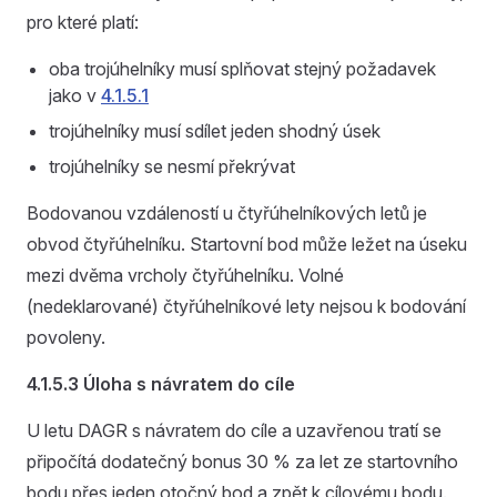
pro které platí:
oba trojúhelníky musí splňovat stejný požadavek
jako v
4.1.5.1
trojúhelníky musí sdílet jeden shodný úsek
trojúhelníky se nesmí překrývat
Bodovanou vzdáleností u čtyřúhelníkových letů je
obvod čtyřúhelníku. Startovní bod může ležet na úseku
mezi dvěma vrcholy čtyřúhelníku. Volné
(nedeklarované) čtyřúhelníkové lety nejsou k bodování
povoleny.
4.1.5.3 Úloha s návratem do cíle
U letu DAGR s návratem do cíle a uzavřenou tratí se
připočítá dodatečný bonus 30 % za let ze startovního
bodu přes jeden otočný bod a zpět k cílovému bodu.