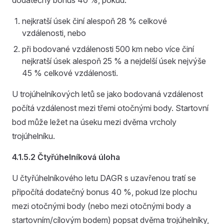
nejkratší úsek činí alespoň 28 % celkové
vzdálenosti, nebo
při bodované vzdálenosti 500 km nebo více činí
nejkratší úsek alespoň 25 % a nejdelší úsek nejvýše
45 % celkové vzdálenosti.
U trojúhelníkových letů se jako bodovaná vzdálenost
počítá vzdálenost mezi třemi otočnými body. Startovní
bod může ležet na úseku mezi dvěma vrcholy
trojúhelníku.
4.1.5.2 Čtyřúhelníková úloha
U čtyřúhelníkového letu DAGR s uzavřenou tratí se
připočítá dodatečný bonus 40 %, pokud lze plochu
mezi otočnými body (nebo mezi otočnými body a
startovním/cílovým bodem) popsat dvěma trojúhelníky,