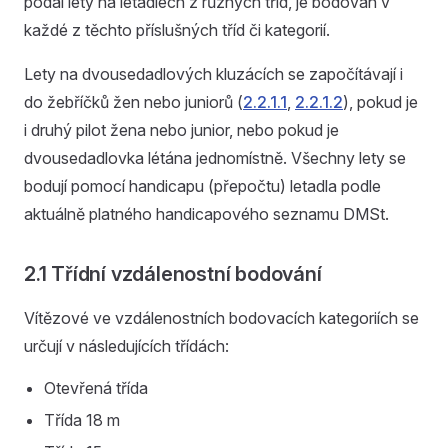
podal lety na letadlech z různých tříd, je bodován v
každé z těchto příslušných tříd či kategorií.
Lety na dvousedadlových kluzácích se započítávají i
do žebříčků žen nebo juniorů (
2.2.1.1
,
2.2.1.2
), pokud je
i druhý pilot žena nebo junior, nebo pokud je
dvousedadlovka létána jednomístně. Všechny lety se
bodují pomocí handicapu (přepočtu) letadla podle
aktuálně platného handicapového seznamu DMSt.
2.1 Třídní vzdálenostní bodování
Vítězové ve vzdálenostních bodovacích kategoriích se
určují v následujících třídách:
Otevřená třída
Třída 18 m