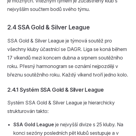
je možných. Vítězným týmem je zúčastněný klub s
nejvyšším součtem bodů svého týmu.
2.4 SSA Gold & Silver League
SSA Gold & Silver League je týmová soutěž pro
všechny kluby účastnící se DAGR. Liga se koná během
17 víkendů mezi koncem dubna a srpnem soutěžního
roku. Přesný harmonogram se oznámí nejpozději v
březnu soutěžního roku. Každý víkend tvoří jedno kolo.
2.4.1 Systém SSA Gold & Silver League
Systém SSA Gold & Silver League je hierarchicky
strukturován takto:
SSA Gold League
je nejvyšší divize s 25 kluby. Na
konci sezóny posledních pět klubů sestupuje a v