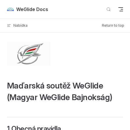
Skip to content
WeGlide Docs
Nabídka
Return to top
Maďarská soutěž WeGlide
(Magyar WeGlide Bajnokság)
1 Obecná pravidla