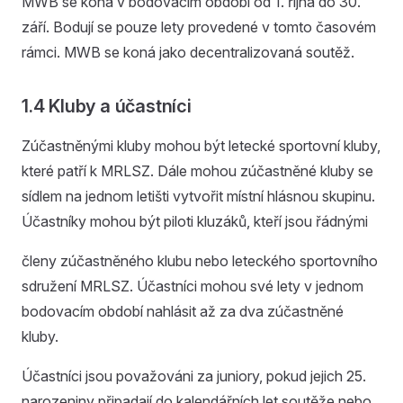
MWB se koná v bodovacím období od 1. října do 30.
září. Bodují se pouze lety provedené v tomto časovém
rámci. MWB se koná jako decentralizovaná soutěž.
1.4 Kluby a účastníci
Zúčastněnými kluby mohou být letecké sportovní kluby,
které patří k MRLSZ. Dále mohou zúčastněné kluby se
sídlem na jednom letišti vytvořit místní hlásnou skupinu.
Účastníky mohou být piloti kluzáků, kteří jsou řádnými
členy zúčastněného klubu nebo leteckého sportovního
sdružení MRLSZ. Účastníci mohou své lety v jednom
bodovacím období nahlásit až za dva zúčastněné
kluby.
Účastníci jsou považováni za juniory, pokud jejich 25.
narozeniny připadají do kalendářních let soutěže nebo