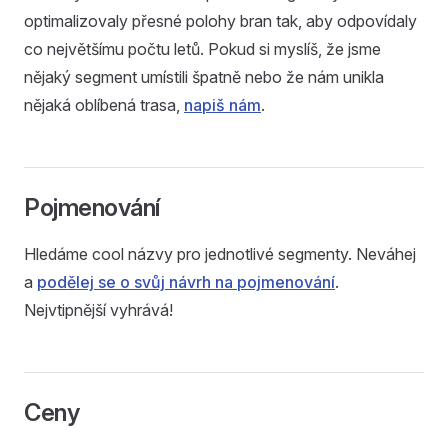
optimalizovaly přesné polohy bran tak, aby odpovídaly
co největšímu počtu letů. Pokud si myslíš, že jsme
nějaký segment umístili špatně nebo že nám unikla
nějaká oblíbená trasa,
napiš nám
.
Pojmenování
Hledáme cool názvy pro jednotlivé segmenty. Neváhej
a
podělej se o svůj návrh na pojmenování
.
Nejvtipnější vyhrává!
Ceny