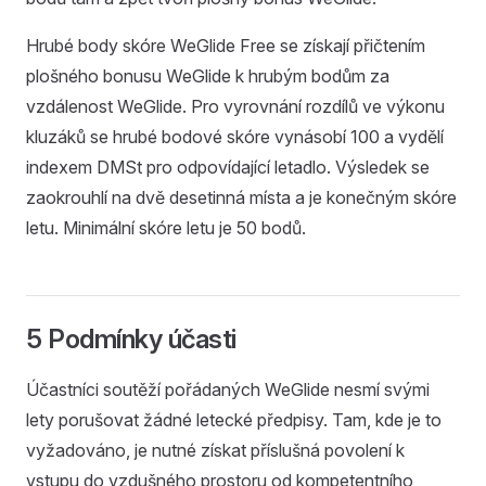
Hrubé body skóre WeGlide Free se získají přičtením
plošného bonusu WeGlide k hrubým bodům za
vzdálenost WeGlide. Pro vyrovnání rozdílů ve výkonu
kluzáků se hrubé bodové skóre vynásobí 100 a vydělí
indexem DMSt pro odpovídající letadlo. Výsledek se
zaokrouhlí na dvě desetinná místa a je konečným skóre
letu. Minimální skóre letu je 50 bodů.
5 Podmínky účasti
Účastníci soutěží pořádaných WeGlide nesmí svými
lety porušovat žádné letecké předpisy. Tam, kde je to
vyžadováno, je nutné získat příslušná povolení k
vstupu do vzdušného prostoru od kompetentního