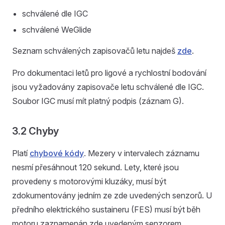
schválené dle IGC
schválené WeGlide
Seznam schválených zapisovačů letu najdeš
zde
.
Pro dokumentaci letů pro ligové a rychlostní bodování
jsou vyžadovány zapisovače letu schválené dle IGC.
Soubor IGC musí mít platný podpis (záznam G).
3.2 Chyby
Platí
chybové kódy
. Mezery v intervalech záznamu
nesmí přesáhnout 120 sekund. Lety, které jsou
provedeny s motorovými kluzáky, musí být
zdokumentovány jedním ze zde uvedených senzorů. U
předního elektrického sustaineru (FES) musí být běh
motoru zaznamenán zde uvedeným senzorem.