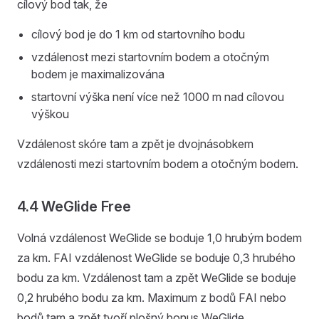
cílový bod tak, že
cílový bod je do 1 km od startovního bodu
vzdálenost mezi startovním bodem a otočným
bodem je maximalizována
startovní výška není více než 1000 m nad cílovou
výškou
Vzdálenost skóre tam a zpět je dvojnásobkem
vzdálenosti mezi startovním bodem a otočným bodem.
4.4 WeGlide Free
Volná vzdálenost WeGlide se boduje 1,0 hrubým bodem
za km. FAI vzdálenost WeGlide se boduje 0,3 hrubého
bodu za km. Vzdálenost tam a zpět WeGlide se boduje
0,2 hrubého bodu za km. Maximum z bodů FAI nebo
bodů tam a zpět tvoří plošný bonus WeGlide.