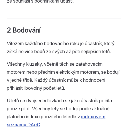
že souhlasí s podmínkami účasti.
2 Bodování
Vítězem každého bodovacího roku je účastník, který
získá nejvíce bodů ze svých až pěti nejlepších letů.
Všechny kluzáky, včetně těch se zatahovacím
motorem nebo předním elektrickým motorem, se bodují
v jedné třídě. Každý účastník může k hodnocení
přihlásit libovolný počet letů.
U letů na dvojsedadlovkách se jako účastník počítá
pouze pilot. Všechny lety se bodují podle aktuálně
platného indexu použitého letadla v
indexovém
seznamu DAeC
.