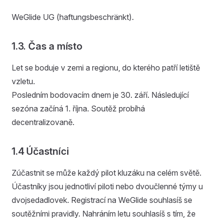
WeGlide UG (haftungsbeschränkt).
1.3. Čas a místo
Let se boduje v zemi a regionu, do kterého patří letiště
vzletu.
Posledním bodovacím dnem je 30. září. Následující
sezóna začíná 1. října. Soutěž probíhá
decentralizovaně.
1.4 Účastníci
Zúčastnit se může každý pilot kluzáku na celém světě.
Účastníky jsou jednotliví piloti nebo dvoučlenné týmy u
dvojsedadlovek. Registrací na WeGlide souhlasíš se
soutěžními pravidly. Nahráním letu souhlasíš s tím, že