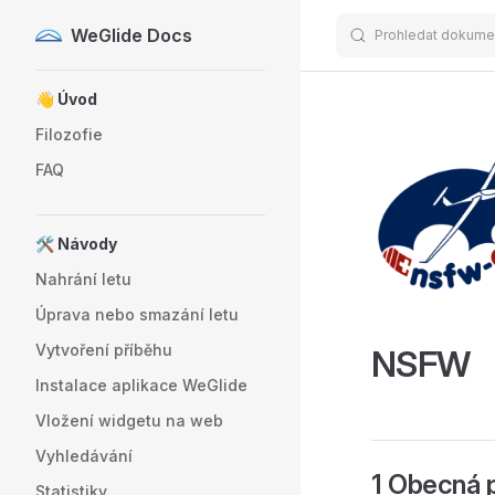
WeGlide Docs
Prohledat dokume
Skip to content
Sidebar Navigation
👋 Úvod
Filozofie
FAQ
🛠️ Návody
Nahrání letu
Úprava nebo smazání letu
Vytvoření příběhu
NSFW
Instalace aplikace WeGlide
Vložení widgetu na web
Vyhledávání
1 Obecná p
Statistiky