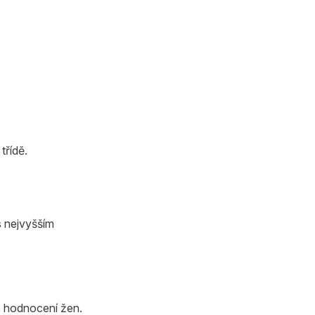
třídě.
 s nejvyšším
o hodnocení žen.