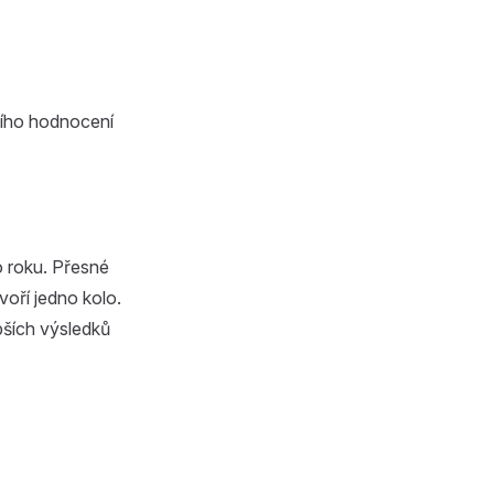
ního hodnocení
 roku. Přesné
oří jedno kolo.
pších výsledků