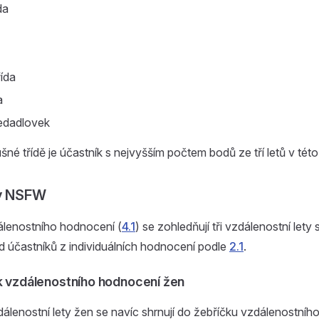
da
řída
a
edadlovek
šné třídě je účastník s nejvyšším počtem bodů ze tří letů v této 
ky NSFW
álenostního hodnocení (
4.1
) se zohledňují tři vzdálenostní lety
 účastníků z individuálních hodnocení podle
2.1
.
ek vzdálenostního hodnocení žen
lenostní lety žen se navíc shrnují do žebříčku vzdálenostníh