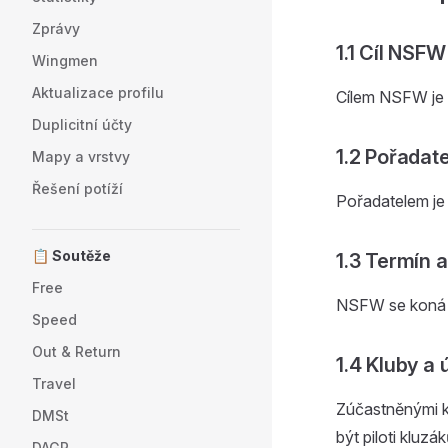
Zprávy
1.1 Cíl NSFW
Wingmen
Aktualizace profilu
Cílem NSFW je 
Duplicitní účty
1.2 Pořadate
Mapy a vrstvy
Řešení potíží
Pořadatelem je
📋 Soutěže
1.3 Termín a
Free
NSFW se koná de
Speed
Out & Return
1.4 Kluby a 
Travel
Zúčastněnými k
DMSt
být piloti kluz
DAGR