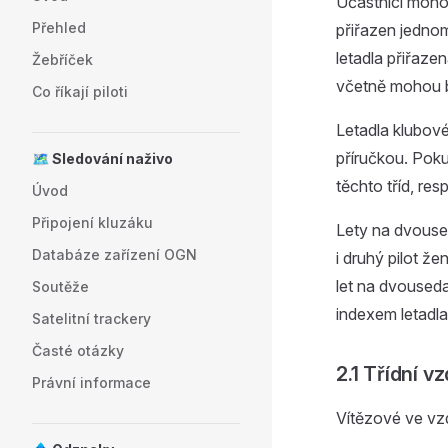
Účastníci mohou
Přehled
přiřazen jednom
letadla přiřaze
Žebříček
včetně mohou b
Co říkají piloti
Letadla klubové
příručkou. Poku
🗺️ Sledování naživo
těchto tříd, res
Úvod
Připojení kluzáku
Lety na dvoused
Databáze zařízení OGN
i druhý pilot ž
let na dvouseda
Soutěže
indexem letadl
Satelitní trackery
Časté otázky
2.1 Třídní 
Právní informace
Vítězové ve vzd