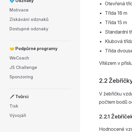
💠 Odznaky
Otevřená tří
Motivace
Třída 18 m
Získávání odznaků
Třída 15 m
Dostupné odznaky
Standardní t
Klubová tříd
🤝 Podpůrné programy
Třída dvous
WeCoach
Vítězem v příslu
JS Challenge
Sponzoring
2.2 Žebříč
V žebříčku vzd
🖋️ Tvůrci
počtem bodů od
Tisk
Vývojáři
2.2.1 Žebříč
Hodnocené vzdá