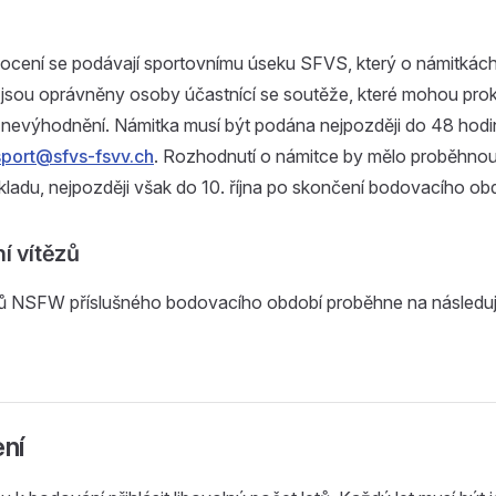
ocení se podávají sportovnímu úseku SFVS, který o námitkách 
 jsou oprávněny osoby účastnící se soutěže, které mohou pro
znevýhodnění. Námitka musí být podána nejpozději do 48 hod
sport@sfvs-fsvv.ch
. Rozhodnutí o námitce by mělo proběhnou
ladu, nejpozději však do 10. října po skončení bodovacího ob
í vítězů
zů NSFW příslušného bodovacího období proběhne na následuj
ní