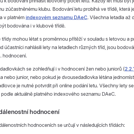
 k bodování přihlásit libovolný počet letů. Každý let musí bý
u zúčastněnému klubu. Bodování letu probíhá ve třídě, která 
na v platném
indexovém seznamu DAeC
. Všechna letadla až 
ýt bodována i v klubové třídě.
 třídy mohou létat s proměnnou přítěží v souladu s letovou a 
d účastníci nahlásili lety na letadlech různých tříd, jsou bodov
p. hodnocení.
adlovkách se zohledňují i v hodnocení žen nebo juniorů (
2.2.
ena nebo junior, nebo pokud je dvousedadlovka létána jednomí
dlovce je nutné potvrdit při online podání letu. Všechny lety se
a podle aktuálně platného indexového seznamu DAeC.
vzdálenostní hodnocení
álenostních hodnoceních se určují v následujících třídách: