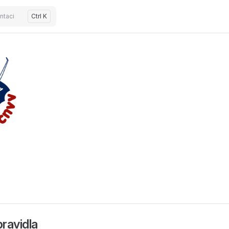
ntaci
Ctrl K
ravidla