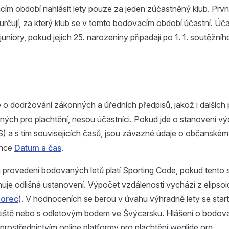
ím období nahlásit lety pouze za jeden zúčastněný klub. Prv
 určují, za který klub se v tomto bodovacím období účastní. Úča
uniory, pokud jejich 25. narozeniny připadají po 1. 1. soutěžní
o dodržování zákonných a úředních předpisů, jakož i dalších 
tných pro plachtění, nesou účastníci. Pokud jde o stanovení 
S) a s tím souvisejících časů, jsou závazné údaje o občanské
ánce
Datum a čas
.
 provedení bodovaných letů platí Sporting Code, pokud tento 
e odlišná ustanovení. Výpočet vzdálenosti vychází z elips
zorec
). V hodnoceních se berou v úvahu výhradně lety se star
tiště nebo s odletovým bodem ve Švýcarsku. Hlášení o bodov
 prostřednictvím online platformy pro plachtění weglide.org.