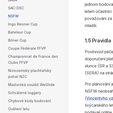
jednom bodovac
SAC-DSC
letem účastníci
NSFW
považováni za j
Ingo Renner Cup
mladší.
Bateleur Cup
1.5 Pravidla
Bitner Cup
Coupe Fédérale FFVP
Povinnost péče 
Championnat de France des
doporučení pla
Clubs FFVP
slunce (SR a S
Nizozemský plachtařský
(SERA) na str
pohár NZC
Pro plánování a
Maďarská soutěž WeGlide
NSFW neobsahuj
Schválené loggery
(
Vincentyho v
Chybové kódy bodování
švýcarského le
Ověření letu
podávají online