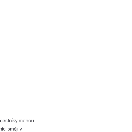
Účastníky mohou
íci smějí v