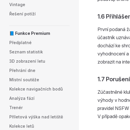
Vintage
Řešení potíží
1.6 Přihláše
První podaná žá
📘 Funkce Premium
účastník uznáv
Předplatné
dochází ke shr
Seznam statistik
vyhodnocení a z
3D zobrazení letu
zobrazit na int
Přehrání dne
1.7 Porušení
Místní soutěže
Kolekce navigačních bodů
Zúčastněné klub
Analýza fází
výhody v hodno
Trenér
pravidel NSFW 
V případě opako
Příletová výška nad letiště
Kolekce letů