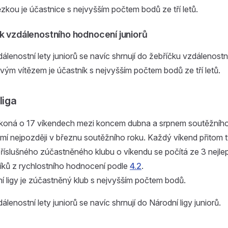
ězkou je účastnice s nejvyšším počtem bodů ze tří letů.
k vzdálenostního hodnocení juniorů
enostní lety juniorů se navíc shrnují do žebříčku vzdálenost
livým vítězem je účastník s nejvyšším počtem bodů ze tří letů.
liga
e koná o 17 víkendech mezi koncem dubna a srpnem soutěžního
í nejpozději v březnu soutěžního roku. Každý víkend přitom tv
říslušného zúčastněného klubu o víkendu se počítá ze 3 nejle
íků z rychlostního hodnocení podle
4.2
.
 ligy je zúčastněný klub s nejvyšším počtem bodů.
enostní lety juniorů se navíc shrnují do Národní ligy juniorů.