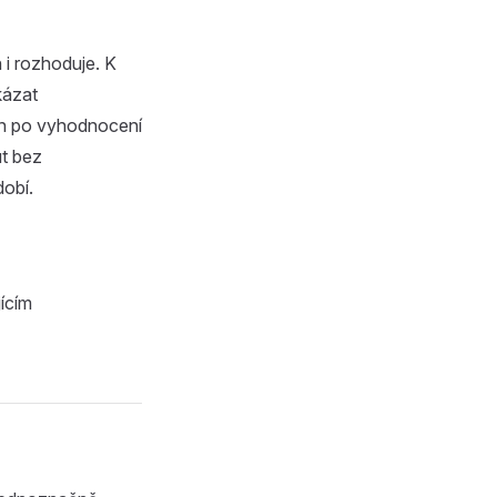
i rozhoduje. K
kázat
in po vyhodnocení
t bez
dobí.
ícím