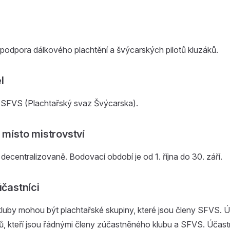
podpora dálkového plachtění a švýcarských pilotů kluzáků.
l
 SFVS (Plachtařský svaz Švýcarska).
 místo mistrovství
centralizovaně. Bodovací období je od 1. října do 30. září.
účastníci
luby mohou být plachtařské skupiny, které jsou členy SFVS. 
áků, kteří jsou řádnými členy zúčastněného klubu a SFVS. Účastn