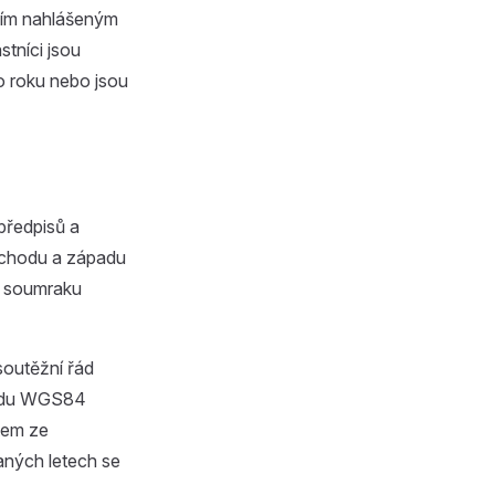
ním nahlášeným
stníci jsou
ho roku nebo jsou
předpisů a
východu a západu
m soumraku
soutěžní řád
oidu WGS84
tem ze
aných letech se