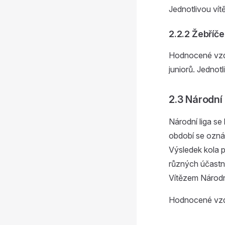
Jednotlivou vít
2.2.2 Žebříče
Hodnocené vzdál
juniorů. Jednot
2.3 Národní 
Národní liga s
období se oznám
Výsledek kola p
různých účastn
Vítězem Národní
Hodnocené vzdál