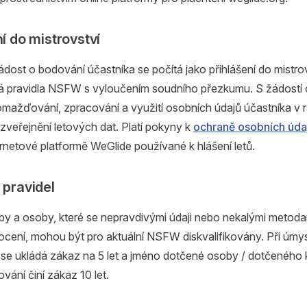
ní do mistrovství
dost o bodování účastníka se počítá jako přihlášení do mistrov
á pravidla NSFW s vyloučením soudního přezkumu. S žádostí
omažďování, zpracování a využití osobních údajů účastníka v 
veřejnění letových dat. Platí pokyny k
ochraně osobních úda
ernetové platformě WeGlide používané k hlášení letů.
 pravidel
y a osoby, které se nepravdivými údaji nebo nekalými metodam
cení, mohou být pro aktuální NSFW diskvalifikovány. Při úmy
se ukládá zákaz na 5 let a jméno dotčené osoby / dotčeného k
vání činí zákaz 10 let.