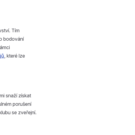
ství. Tím
 o bodování
rámci
jů
, které lze
i snaží získat
slném porušení
lubu se zveřejní.