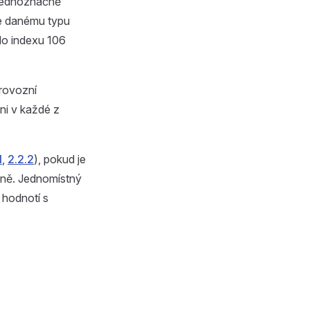
t jednoznačně
je danému typu
do indexu 106
provozní
áni v každé z
1
,
2.2.2
), pokud je
stně. Jednomístný
 hodnotí s