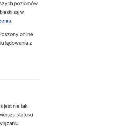
yższych poziomów
bieski są w
zenia
.
łoszony online
niu lądowania z
jest nie tak.
wierszu statusu
wiązaniu