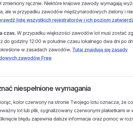
stał zmieniony ręcznie. Niektóre krajowe zawody wymagają w
ia, ale w przypadku zawodów międzynarodowych zielony i nie
rawdź listę wszystkich rejestratorów i ich poziom zatwierd
a czas.
W przypadku większości zawodów lot musi zostać zg
niż do godziny 12:00 w południe czasu lokalnego dwa dni po d
to określone w zasadach zawodów.
Tutaj znajdują się zasady
dowych zawodów Free
znać niespełnione wymagania
iorąc, kolor czerwony na stronie Twojego lotu oznacza, że coś 
eważny lot lub plik, sygnalizowany czerwonymi plakietkami w 
Kliknięcie błędu zapewnia dalsze informacje oraz pomoc w roz