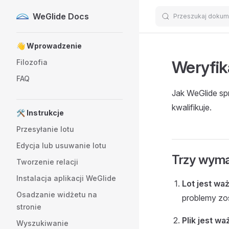
WeGlide Docs
Przeszukaj dokum
Skip to content
Sidebar Navigation
👋 Wprowadzenie
Weryfik
Filozofia
FAQ
Jak WeGlide sp
kwalifikuje.
🛠️ Instrukcje
Przesyłanie lotu
Edycja lub usuwanie lotu
Trzy wyma
Tworzenie relacji
Instalacja aplikacji WeGlide
Lot jest waż
Osadzanie widżetu na
problemy zo
stronie
Plik jest wa
Wyszukiwanie