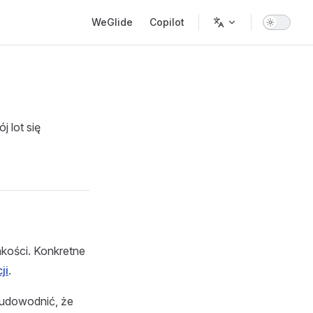
Main Navigation
WeGlide
Copilot
 lot się
akości. Konkretne
ji
.
 udowodnić, że