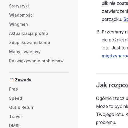
plik nie zo
Statystyki
zatwierdzen
Wiadomości
porządku.
Sp
Wingmen
Przesłany n
Aktualizacja profilu
nie później 
Zduplikowane konta
lotu. Jest 
Mapy i warstwy
międzynaro
Rozwiązywanie problemów
📋 Zawody
Jak rozpo
Free
Ogólnie rzecz b
Speed
Może to być ni
Out & Return
Twojego lotu. 
Travel
problemu.
DMSt