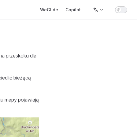
Main Navigation
WeGlide
Copilot
na przeskoku dla
iedlić bieżącą
niu mapy pojawiają