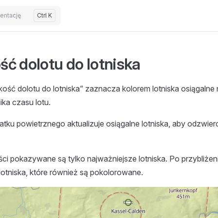
entację
Ctrl K
ć dolotu do lotniska
ość dolotu do lotniska” zaznacza kolorem lotniska osiągalne 
ka czasu lotu.
tku powietrznego aktualizuje osiągalne lotniska, aby odzwierc
ści pokazywane są tylko najważniejsze lotniska. Po przybliże
lotniska, które również są pokolorowane.