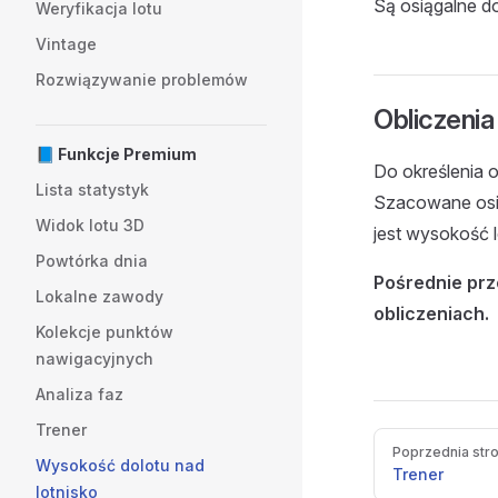
Są osiągalne d
Weryfikacja lotu
Vintage
Rozwiązywanie problemów
Obliczenia
📘 Funkcje Premium
Do określenia 
Lista statystyk
Szacowane osi
Widok lotu 3D
jest wysokość 
Powtórka dnia
Pośrednie prz
Lokalne zawody
obliczeniach.
Kolekcje punktów
nawigacyjnych
Analiza faz
Trener
Pager
Poprzednia str
Wysokość dolotu nad
Trener
lotnisko