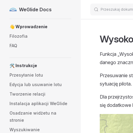
WeGlide Docs
Przeszukaj dokum
Skip to content
Sidebar Navigation
👋 Wprowadzenie
Wysokoś
Filozofia
FAQ
Funkcja „Wysok
danego znaczni
🛠️ Instrukcje
Przesyłanie lotu
Przesuwanie sta
sytuację pilota.
Edycja lub usuwanie lotu
Tworzenie relacji
Dla przejrzysto
Instalacja aplikacji WeGlide
się dodatkowe 
Osadzanie widżetu na
stronie
Wyszukiwanie