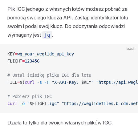
Plik IGC jednego z własnych lotów możesz pobrać za
pomocą swojego klucza API. Zastąp identyfikator lotu
swoim i podaj swój klucz. Do odczytania odpowiedzi
wymagany jest
.
jq
bash
KEY
=
wg_your_weglide_api_key
FLIGHT
=
123456
# Ustal ścieżkę pliku IGC dla lotu
FILE
=
$(
curl
 -s
 -H
 "X-API-Key: 
$KEY
"
 "https://api.wegl
# Pobierz plik IGC
curl
 -o
 "
$FLIGHT
.igc"
 "https://weglidefiles.b-cdn.net
Działa to tylko dla twoich własnych plików IGC.