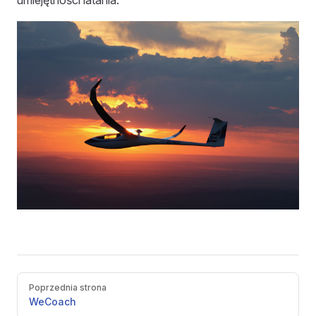
umiejętności latania.
Pager
Poprzednia strona
WeCoach