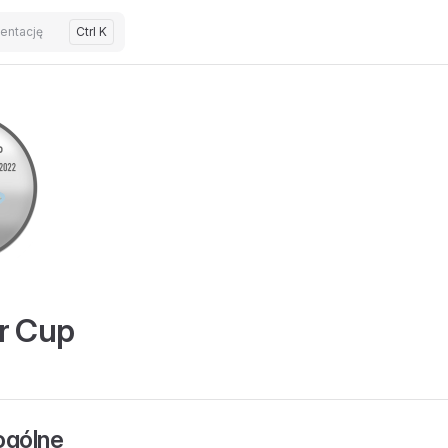
entację
Ctrl K
r Cup
ogólne