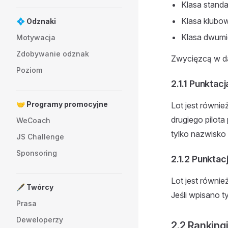
Klasa standa
Klasa klubo
💠 Odznaki
Klasa dwum
Motywacja
Zdobywanie odznak
Zwycięzcą w dan
Poziom
2.1.1 Punktacj
🤝 Programy promocyjne
Lot jest równie
drugiego pilota
WeCoach
tylko nazwisko 
JS Challenge
Sponsoring
2.1.2 Punktac
Lot jest również
🖋️ Twórcy
Jeśli wpisano t
Prasa
Deweloperzy
2.2 Ranking