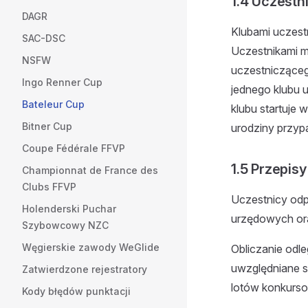
1.4 Uczestn
DAGR
Klubami uczes
SAC-DSC
Uczestnikami m
NSFW
uczestnicząceg
Ingo Renner Cup
jednego klubu 
Bateleur Cup
klubu startuje 
Bitner Cup
urodziny przypa
Coupe Fédérale FFVP
1.5 Przepisy
Championnat de France des
Clubs FFVP
Uczestnicy odp
Holenderski Puchar
urzędowych ora
Szybowcowy NZC
Węgierskie zawody WeGlide
Obliczanie odle
uwzględniane są
Zatwierdzone rejestratory
lotów konkurso
Kody błędów punktacji