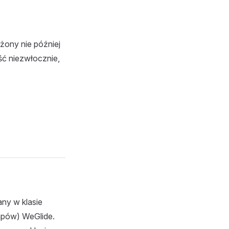
ony nie później
ść niezwłocznie,
ny w klasie
capów) WeGlide.