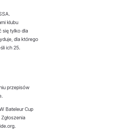
SSSA.
mi klubu
się tylko dla
duje, dla którego
li ich 25.
niu przepisów
e.
 W Bateleur Cup
. Zgłoszenia
de.org.