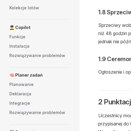
Kolekcje lotów
1.8 Sprzeci
Sprzeciwy wobe
👨‍✈️ Copilot
niż 48 godzin 
Funkcje
jednak nie późn
Instalacja
Rozwiązywanie problemów
1.9 Ceremo
Ogłoszenie i 
🧠 Planer zadań
Planowanie
Deklaracja
2 Punktac
Integracje
Rozwiązywanie problemów
Uczestnicy mog
przypisanej do