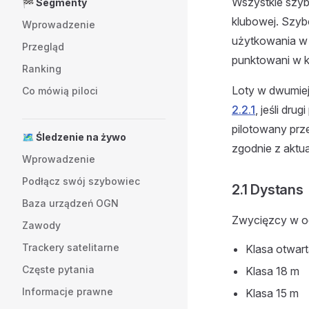
Wszystkie szyb
🏁 Segmenty
klubowej. Szyb
Wprowadzenie
użytkowania w l
Przegląd
punktowani w ka
Ranking
Loty w dwumiej
Co mówią piloci
2.2.1
, jeśli dru
pilotowany prz
🗺️ Śledzenie na żywo
zgodnie z aktua
Wprowadzenie
Podłącz swój szybowiec
2.1 Dystans
Baza urządzeń OGN
Zwycięzcy w oc
Zawody
Trackery satelitarne
Klasa otwar
Częste pytania
Klasa 18 m
Informacje prawne
Klasa 15 m