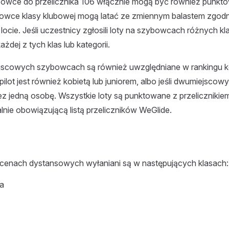
owce do przelicznika 106 włącznie mogą być również punkto
owce klasy klubowej mogą latać ze zmiennym balastem zgodni
ocie. Jeśli uczestnicy zgłosili loty na szybowcach różnych kla
żdej z tych klas lub kategorii.
scowych szybowcach są również uwzględniane w rankingu kob
gi pilot jest również kobietą lub juniorem, albo jeśli dwumiejsco
ez jedną osobę. Wszystkie loty są punktowane z przeliczniki
lnie obowiązującą listą przeliczników WeGlide.
enach dystansowych wyłaniani są w następujących klasach:
ta