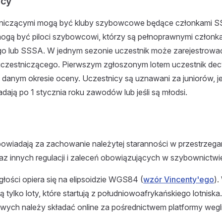
icy
tniczącymi mogą być kluby szybowcowe będące członkami 
ogą być piloci szybowcowi, którzy są pełnoprawnymi członka
o lub SSSA. W jednym sezonie uczestnik może zarejestrować 
uczestniczącego. Pierwszym zgłoszonym lotem uczestnik decy
w danym okresie oceny. Uczestnicy są uznawani za juniorów, jeś
dają po 1 stycznia roku zawodów lub jeśli są młodsi.
owiadają za zachowanie należytej staranności w przestrzega
z innych regulacji i zaleceń obowiązujących w szybownictwi
głości opiera się na elipsoidzie WGS84 (
wzór Vincenty'ego
).
 tylko loty, które startują z południowoafrykańskiego lotniska
wych należy składać online za pośrednictwem platformy wegli