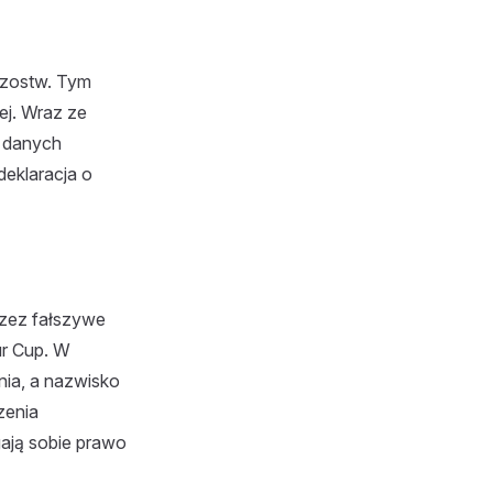
trzostw. Tym
ej. Wraz ze
e danych
deklaracja o
rzez fałszywe
ur Cup. W
nia, a nazwisko
zenia
gają sobie prawo