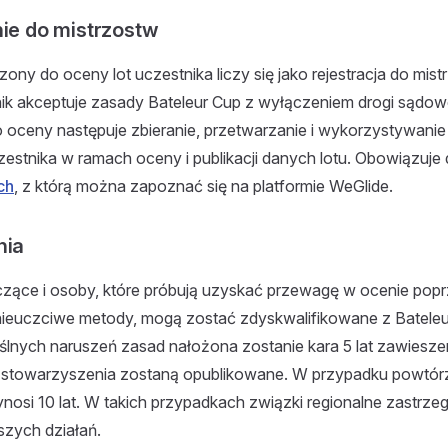
nie do mistrzostw
ony do oceny lot uczestnika liczy się jako rejestracja do mis
k akceptuje zasady Bateleur Cup z wyłączeniem drogi sądow
 oceny następuje zbieranie, przetwarzanie i wykorzystywani
stnika w ramach oceny i publikacji danych lotu. Obowiązuje 
ch
, z którą można zapoznać się na platformie WeGlide.
nia
czące i osoby, które próbują uzyskać przewagę w ocenie pop
 nieuczciwe metody, mogą zostać zdyskwalifikowane z Batele
lnych naruszeń zasad nałożona zostanie kara 5 lat zawiesze
 stowarzyszenia zostaną opublikowane. W przypadku powtór
nosi 10 lat. W takich przypadkach związki regionalne zastrze
szych działań.