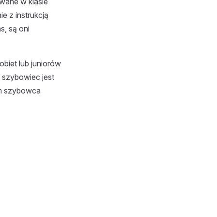
wane w klasie
e z instrukcją
s, są oni
iet lub juniorów
wy szybowiec jest
em szybowca