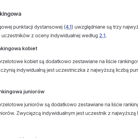
ankingowa
ngowej punktacji dystansowej (
4.1
) uwzględniane są trzy najw
e uczestników z oceny indywidualnej według
2.1
.
rankingowa kobiet
przelotowe kobiet są dodatkowo zestawiane na liście ranking
żczynią indywidualną jest uczestniczka z najwyższą liczbą pu
rankingowa juniorów
przelotowe juniorów są dodatkowo zestawiane na liście ranki
niorów. Zwycięzcą indywidualnym jest uczestnik z najwyższą 