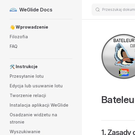
WeGlide Docs
Przeszukaj dokum
Skip to content
Sidebar Navigation
👋 Wprowadzenie
Filozofia
FAQ
🛠️ Instrukcje
Przesyłanie lotu
Edycja lub usuwanie lotu
Tworzenie relacji
Bateleu
Instalacja aplikacji WeGlide
Osadzanie widżetu na
stronie
1. Zasady 
Wyszukiwanie