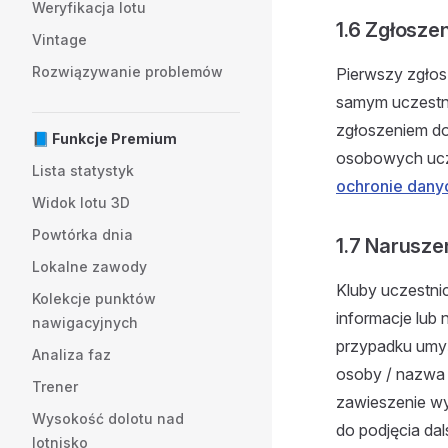
Weryfikacja lotu
1.6 Zgłosze
Vintage
Rozwiązywanie problemów
Pierwszy zgłosz
samym uczestni
zgłoszeniem do
📘 Funkcje Premium
osobowych ucze
Lista statystyk
ochronie dany
Widok lotu 3D
Powtórka dnia
1.7 Narusze
Lokalne zawody
Kluby uczestni
Kolekcje punktów
informacje lub
nawigacyjnych
przypadku umyś
Analiza faz
osoby / nazwa
Trener
zawieszenie wy
Wysokość dolotu nad
do podjęcia dal
lotnisko