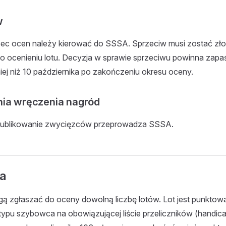
w
c ocen należy kierować do SSSA. Sprzeciw musi zostać złoż
po ocenieniu lotu. Decyzja w sprawie sprzeciwu powinna zapa
iej niż 10 października po zakończeniu okresu oceny.
nia wręczenia nagród
opublikowanie zwycięzców przeprowadza SSSA.
ja
ą zgłaszać do oceny dowolną liczbę lotów. Lot jest punktowa
 typu szybowca na obowiązującej liście przeliczników (handi