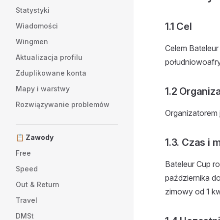
Statystyki
1.1 Cel
Wiadomości
Wingmen
Celem Bateleu
Aktualizacja profilu
południowoafr
Zduplikowane konta
Mapy i warstwy
1.2 Organiz
Rozwiązywanie problemów
Organizatorem 
📋 Zawody
1.3. Czas i 
Free
Bateleur Cup r
Speed
października do
Out & Return
zimowy od 1 kw
Travel
DMSt