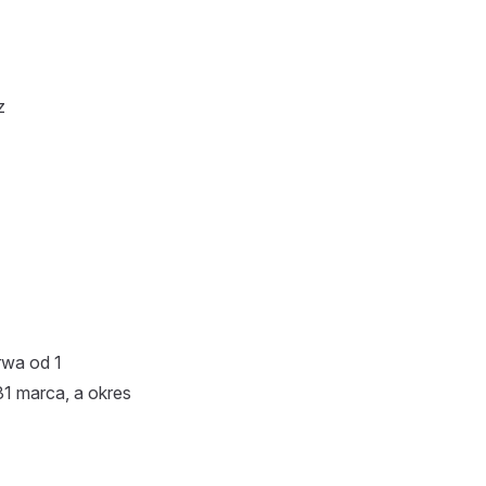
z
rwa od 1
31 marca, a okres