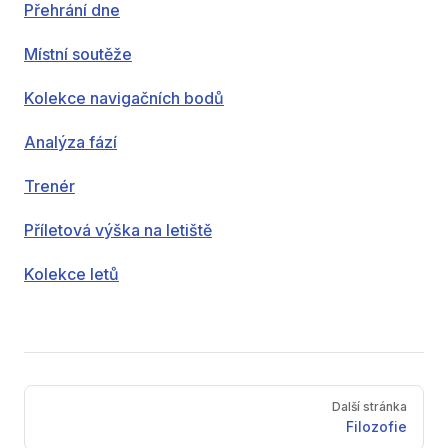
Přehrání dne
Místní soutěže
Kolekce navigačních bodů
Analýza fází
Trenér
Příletová výška na letiště
Kolekce letů
Pager
Další stránka
Filozofie