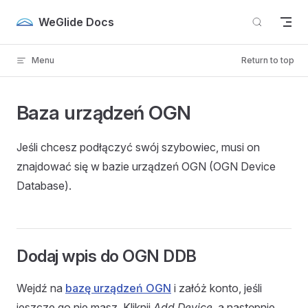
Skip to content
WeGlide Docs
Menu
Return to top
Baza urządzeń OGN
Jeśli chcesz podłączyć swój szybowiec, musi on
znajdować się w bazie urządzeń OGN (OGN Device
Database).
Dodaj wpis do OGN DDB
Wejdź na
bazę urządzeń OGN
i załóż konto, jeśli
jeszcze go nie masz. Kliknij
Add Device
, a następnie